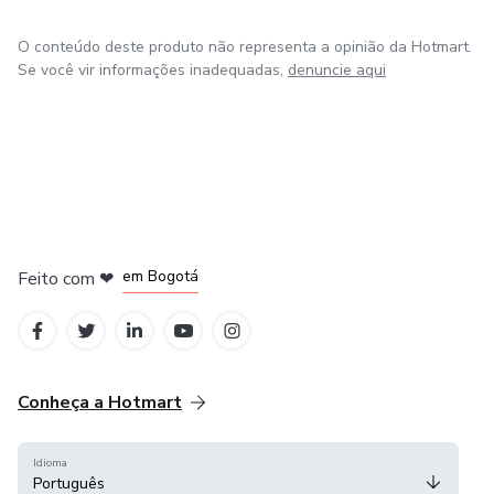
O conteúdo deste produto não representa a opinião da Hotmart.
Se você vir informações inadequadas,
denuncie aqui
em Amsterdam
em Madrid
em Bogotá
Feito com
❤
em Belo Horizonte
na Cidade do México
Conheça a Hotmart
Idioma
Português