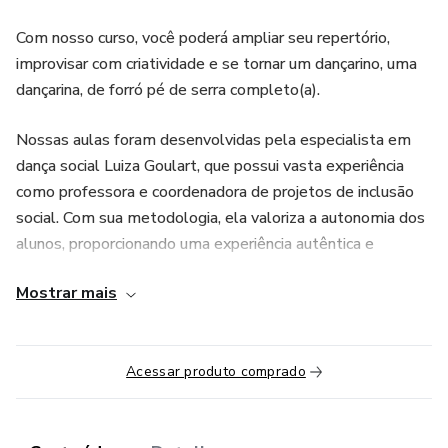
Com nosso curso, você poderá ampliar seu repertório,
improvisar com criatividade e se tornar um dançarino, uma
dançarina, de forró pé de serra completo(a).
Nossas aulas foram desenvolvidas pela especialista em
dança social Luiza Goulart, que possui vasta experiência
como professora e coordenadora de projetos de inclusão
social. Com sua metodologia, ela valoriza a autonomia dos
alunos, proporcionando uma experiência autêntica e
prazerosa.
Mostrar mais
As aulas ficam disponíveis na plataforma durante 1 ano
para você assistir quantas vezes quiser!
Acessar produto comprado
Ao se tornar aluno(a) da Lulu, você irá desenvolver não
apenas os passos mais usados no forró roots, mas