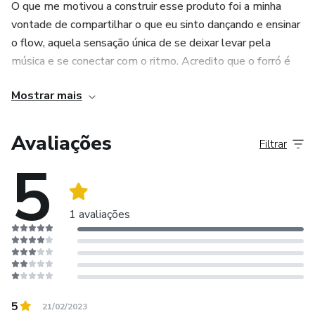
O que me motivou a construir esse produto foi a minha
vontade de compartilhar o que eu sinto dançando e ensinar
o flow, aquela sensação única de se deixar levar pela
música e se conectar com o ritmo. Acredito que o forró é
muito mais do que apenas um estilo musical, é uma forma
Mostrar mais
de expressão e conexão com a nossa essência.
Com o Forró da Lulu, você terá acesso a aulas e conteúdos
Avaliações
Filtrar
exclusivos, desenvolvidos com todo o cuidado e carinho
5
para que você possa aprender a dançar forró de forma leve
e divertida. Não importa se você está sozinho(a) ou
acompanhado(a), aqui você encontrará um espaço
1 avaliações
acolhedor para explorar os movimentos, soltar o corpo e
se divertir.
Então, venha se juntar a nós nessa jornada de descoberta e
aprendizado. Vamos dançar com liberdade, expressar nossa
5
21/02/2023
essência e espalhar o ritmo contagiante do forró pelo