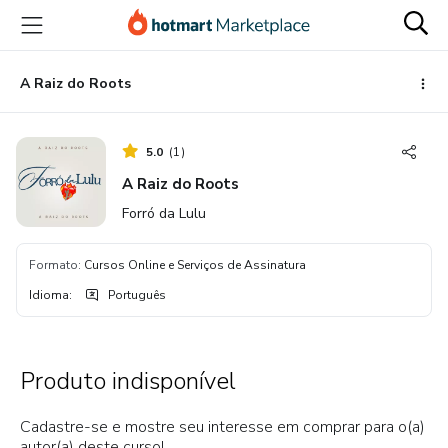
Ir
Ir
Ir
para
para
para
o
o
o
conteúdo
pagamento
rodapé
A Raiz do Roots
principal
5.0
(
1
)
A Raiz do Roots
Forró da Lulu
Formato
:
Cursos Online e Serviços de Assinatura
Idioma
:
Português
Produto indisponível
Cadastre-se e mostre seu interesse em comprar para o(a)
autor(a) deste curso!