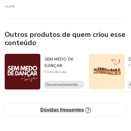
mundo. Seja bem-vindo(a) ao Forró da Lulu, onde a dança é
ALINE
uma forma de conexão e celebração da vida.
Outros produtos de quem criou esse
conteúdo
SEM MEDO DE
D
DANÇAR
F
Forró da Lulu
Desenvolvimento Pessoal
Dúvidas frequentes