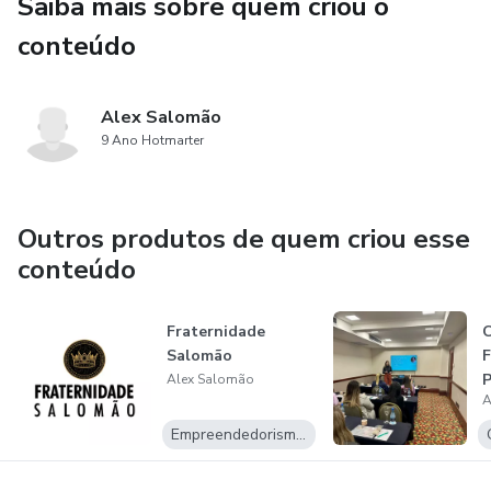
Saiba mais sobre quem criou o
conteúdo
Alex Salomão
9 Ano Hotmarter
Outros produtos de quem criou esse
conteúdo
Fraternidade
C
Salomão
F
P
Alex Salomão
A
Empreendedorismo Digital