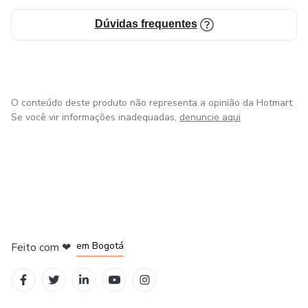
Dúvidas frequentes
O conteúdo deste produto não representa a opinião da Hotmart.
Se você vir informações inadequadas,
denuncie aqui
em Amsterdam
em Madrid
em Bogotá
Feito com
❤
em Belo Horizonte
na Cidade do México