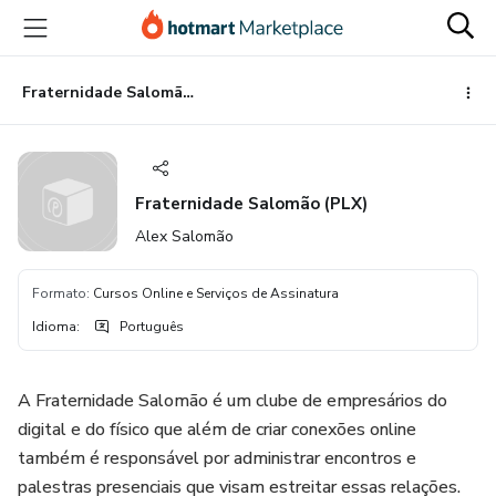
Ir
Ir
Ir
para
para
para
o
o
o
conteúdo
pagamento
rodapé
Fraternidade Salomão (PLX)
principal
Fraternidade Salomão (PLX)
Alex Salomão
Formato
:
Cursos Online e Serviços de Assinatura
Idioma
:
Português
A Fraternidade Salomão é um clube de empresários do
digital e do físico que além de criar conexões online
também é responsável por administrar encontros e
palestras presenciais que visam estreitar essas relações.