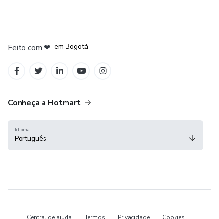
em Amsterdam
em Madrid
em Bogotá
Feito com
❤
em Belo Horizonte
na Cidade do México
Conheça a Hotmart
Idioma
Português
Central de ajuda
Termos
Privacidade
Cookies