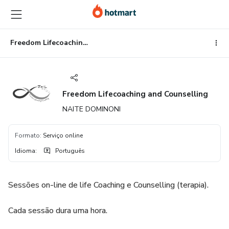
Ir
Ir
Ir
para
para
para
o
o
o
conteúdo
pagamento
rodapé
Freedom Lifecoaching and Counselling
principal
Freedom Lifecoaching and Counselling
NAITE DOMINONI
Formato
:
Serviço online
Idioma
:
Português
Sessões on-line de life Coaching e Counselling (terapia).
Cada sessão dura uma hora.