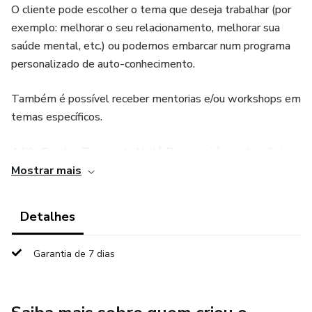
O cliente pode escolher o tema que deseja trabalhar (por
exemplo: melhorar o seu relacionamento, melhorar sua
saúde mental, etc.) ou podemos embarcar num programa
personalizado de auto-conhecimento.
Também é possível receber mentorias e/ou workshops em
temas específicos.
A life Coach e Terapeuta Naitê Dominoni é uma brasileira
que mora na Holanda há mais de cinco anos. Ela é casada e
Mostrar mais
mãe de um menino.
Detalhes
Ela também já morou nos Estados Unidos e Chile.
Garantia de 7 dias
Naitê tem sido capaz de realizar profundas transformações
em sua vida através de auto-conhecimento, práticas de
yoga e meditação e processos de coaching e terapia. Isso a