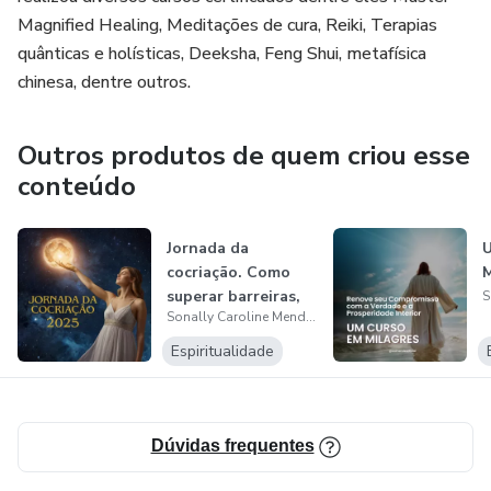
Duas aulas ao vivo Jogo Miracle Choice ( essa aula será
Magnified Healing, Meditações de cura, Reiki, Terapias
alinhada de acordo com agenda dos alunos). Miracle choice
quânticas e holísticas, Deeksha, Feng Shui, metafísica
é um jogo onde desvendamos as travas do ego e daquilo
chinesa, dentre outros.
que não nos deixa prosperar.
Outros produtos de quem criou esse
conteúdo
Jornada da
cocriação. Como
superar barreiras,
Sonally Caroline Mendes Pedroza
alinhar sua en...
Espiritualidade
Dúvidas frequentes