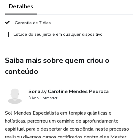
Bônus 2:
Detalhes
Acesso imediato a 20 vídeo aulas gravadas Um Curso em
Garantia de 7 dias
Milagres.
Estude do seu jeito e em qualquer dispositivo
Bônus 3:
Genograma, restabelecendo as ordens do amor.
Saiba mais sobre quem criou o
conteúdo
Bônus 4:
*Os 6 primeiros alunos. Análise de força de assinatura
Sonally Caroline Mendes Pedroza
pessoal.
8 Ano Hotmarter
Leitura de personalidade e forças de assinatura.
Sol Mendes Especialista em terapias quânticas e
holísticas, percorreu um caminho de aprofundamento
Bônus 5:
espiritual para o despertar da consciência, neste processo
realizou diversos cursos certificados dentre eles Master