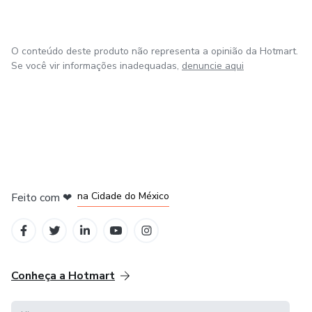
O conteúdo deste produto não representa a opinião da Hotmart.
Se você vir informações inadequadas,
denuncie aqui
em Bogotá
em Amsterdam
em Madrid
na Cidade do México
Feito com
❤
em Belo Horizonte
Conheça a Hotmart