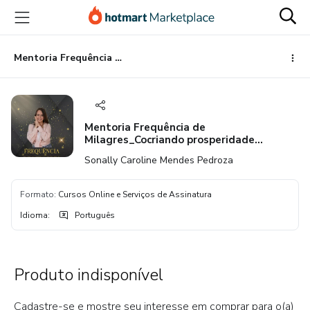
Ir
Ir
Ir
para
para
para
o
o
o
conteúdo
pagamento
rodapé
Mentoria Frequência de Milagres_Cocriando prosperidade financeira.
principal
Mentoria Frequência de
Milagres_Cocriando prosperidade
financeira.
Sonally Caroline Mendes Pedroza
Formato
:
Cursos Online e Serviços de Assinatura
Idioma
:
Português
Produto indisponível
Cadastre-se e mostre seu interesse em comprar para o(a)