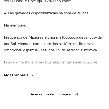
8h00 Brasil e Portugal 12h00 no zoom.
Aulas gravadas disponibilizadas na área de alunos.
Na mentoria:
Frequência de Milagres é uma metodologia desenvolvida
por Sol Mendes, com exercícios sistêmicos, limpeza
emocional, espiritual, estudos, lei de atração sistêmica.
Início da mentoria 3 de novembro, encerramento 26 de
janeiro. Um encontro por semana.
Mostrar mais
Bônus 1:
Suporte de 1 mês, com encontros ao vivo uma vez por
Acessar produto comprado
semana com aluno.