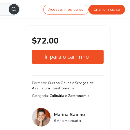
Acessar meu curso
Criar um curso
$72.00
Ir para o carrinho
Garantia de 7 dias
Estude do seu jeito e em qualquer
Formato
:
Cursos Online e Serviços de
dispositivo
Assinatura . Gastronomia
Categoria
:
Culinária e Gastronomia
Marina Sabino
6 Ano Hotmarter