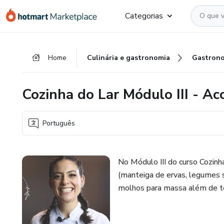
Ir
Ir
Ir
Categorias
para
para
para
o
o
o
conteúdo
pagamento
rodapé
Home
Culinária e gastronomia
Gastron
principal
Cozinha do Lar Módulo III - 
Português
No Módulo III do curso Cozin
(manteiga de ervas, legumes s
molhos para massa além de t