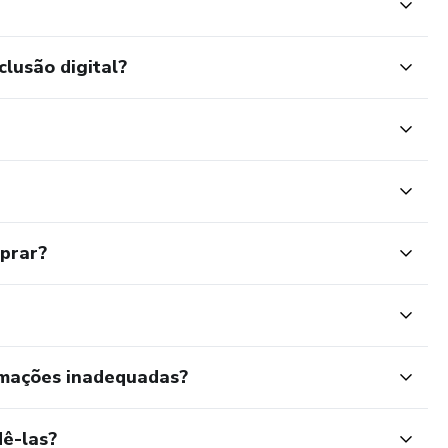
clusão digital?
mprar?
rmações inadequadas?
ê-las?