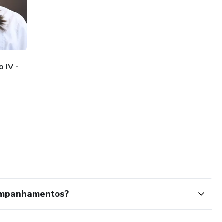
 IV -
companhamentos?