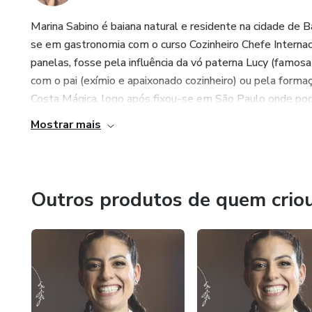
Marina Sabino é baiana natural e residente na cidade de 
se em gastronomia com o curso Cozinheiro Chefe Intern
panelas, fosse pela influência da vó paterna Lucy (famos
com o pai (exímio e apaixonado cozinheiro) ou pela forma
Costa Mágica, logo após fixou-se em São Paulo onde pode
Mostrar mais
Outros produtos de quem crio