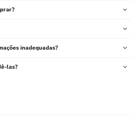
mprar?
rmações inadequadas?
ê-las?