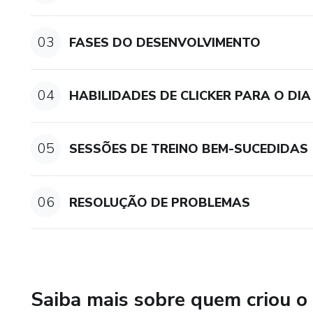
- Ler a linguagem corporal do
03
FASES DO DESENVOLVIMENTO
- Identificar as fases do dese
comportamento;
04
HABILIDADES DE CLICKER PARA O DIA
- Aprender a usar reforços do 
05
SESSÕES DE TREINO BEM-SUCEDIDAS
- Evitar os riscos das puniçõ
- Melhorar suas habilidades c
06
RESOLUÇÃO DE PROBLEMAS
Este curso é ideal para tutore
construir uma base sólida no t
Saiba mais sobre quem criou o