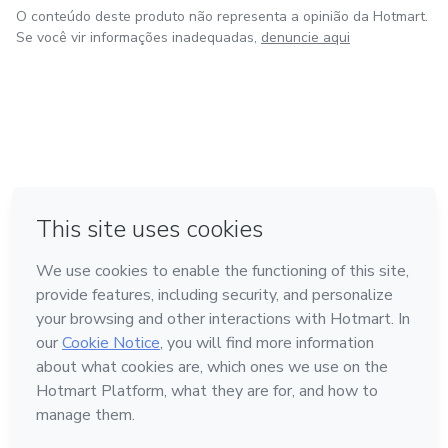
O conteúdo deste produto não representa a opinião da Hotmart.
Se você vir informações inadequadas,
denuncie aqui
em Bogotá
em Amsterdam
em Madrid
na Cidade do México
Feito com
❤
em Belo Horizonte
Conheça a Hotmart
Idioma
Português