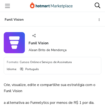
Ir
Ir
Ir
para
para
para
o
o
o
conteúdo
pagamento
rodapé
Funil Vision
principal
Funil Vision
Alean Brito de Mendonça
Formato
:
Cursos Online e Serviços de Assinatura
Idioma
:
Português
Crie, visualize, edite e compartilhe sua estratégia com o
Funil Vision
a alternativa ao Funnelytics por menos de R$ 1 por dia.