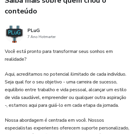
Saiba mais sobre quem criou o
criando texturas envolventes.
conteúdo
Reverb: Dê vida ao seu áudio com espaços sonoros ricos e
imersivos.
PLuG
7 Ano Hotmarter
EQ: Ajuste o equilíbrio tonal para garantir que cada
Você está pronto para transformar seus sonhos em
elemento da sua mix brilhe.
realidade?
Transiente Shaper: Domine a nitidez e o impacto dos seus
Aqui, acreditamos no potencial ilimitado de cada indivíduo.
beats, proporcionando clareza e presença.
Seja qual for o seu objetivo - uma carreira de sucesso,
equilíbrio entre trabalho e vida pessoal, alcançar um estilo
de vida saudável, empreender ou qualquer outra aspiração
-, estamos aqui para guiá-lo em cada etapa da jornada.
Nossa abordagem é centrada em você. Nossos
especialistas experientes oferecem suporte personalizado,