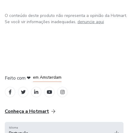
sonha.
O conteúdo deste produto não representa a opinião da Hotmart.
Se você vir informações inadequadas,
denuncie aqui
em Madrid
em Amsterdam
Feito com
❤
em Belo Horizonte
na Cidade do México
em Bogotá
Conheça a Hotmart
Idioma