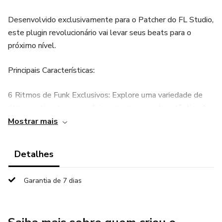
Desenvolvido exclusivamente para o Patcher do FL Studio,
este plugin revolucionário vai levar seus beats para o
próximo nível.
Principais Características:
6 Ritmos de Funk Exclusivos: Explore uma variedade de
ritmos cativantes que adicionam uma pegada autêntica de
funk aos seus projetos.
Mostrar mais
6 Shape FX Inovadores: Transforme e personalize seus
Detalhes
ritmos com 6 efeitos de forma única, elevando sua
criatividade a novos patamares.
Garantia de 7 dias
Efeitos Poderosos:
Delay: Adicione dimensão e profundidade aos seus sons,