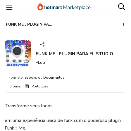
Ir
Ir
Ir
para
para
para
o
o
o
conteúdo
pagamento
rodapé
FUNK ME : PLUGIN PARA FL STUDIO
principal
FUNK ME : PLUGIN PARA FL STUDIO
PLuG
Formato
:
eBooks ou Documentos
Idioma
:
Português
Transforme seus loops
em uma experiência única de funk com o poderoso plugin
Funk :: Me.