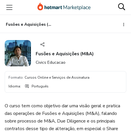
Ir
Ir
Ir
para
para
para
o
o
o
conteúdo
pagamento
rodapé
Fusões e Aquisições (M&A)
principal
Fusões e Aquisições (M&A)
Civics Educacao
Formato
:
Cursos Online e Serviços de Assinatura
Idioma
:
Português
O curso tem como objetivo dar uma visão geral e pratica
das operações de Fusões e Aquisições (M&A), falando
sobre processo de M&A, Due Diligence e os principais
contratos desse tipo de alteração, em especial o Share