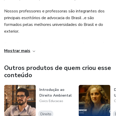
Nossos professores e professoras são integrantes dos
principais escritórios de advocacia do Brasil ..e são
formados pelas melhores universidades do Brasil e do
exterior.
E o melhor - parte da receita com a venda dos cursos é
Mostrar mais
destinada para o financiamento de bolsas de estudo para
estudantes do ensino médio da rede pública.
Outros produtos de quem criou esse
Funciona assim: ao adquirir um de nossos cursos, você
conteúdo
estará contribuindo diretamente para o financiamento de
bolsas de estudo para jovens da rede pública e também
Introdução ao
D
para produção de novos cursos.
Direito Ambiental
Civics Educacao
C
Já esses novos cursos ... também serão vendidos para
financiar novas bolsas de estudos e mais cursos jurídicos, e
Direito