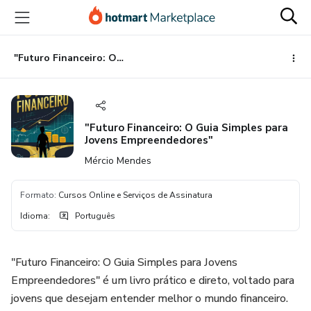
Ir
Ir
Ir
para
para
para
o
o
o
conteúdo
pagamento
rodapé
"Futuro Financeiro: O Guia Simples para Jovens Empreendedores"
principal
"Futuro Financeiro: O Guia Simples para
Jovens Empreendedores"
Mércio Mendes
Formato
:
Cursos Online e Serviços de Assinatura
Idioma
:
Português
"Futuro Financeiro: O Guia Simples para Jovens
Empreendedores" é um livro prático e direto, voltado para
jovens que desejam entender melhor o mundo financeiro.