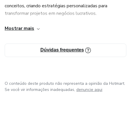
conceitos, criando estratégias personalizadas para
transformar projetos em negócios lucrativos.
Consultoria de Ideias Publicitárias
Mostrar mais
Inspire, conquiste e venda mais! Criamos campanhas
publicitárias criativas que captam a essência do seu negócio
Dúvidas frequentes
e cativam seu público-alvo.
Gestão de Tráfego Pago
O conteúdo deste produto não representa a opinião da Hotmart.
Chega de gastar sem resultados! Atraia clientes
Se você vir informações inadequadas,
denuncie aqui
qualificados e maximize seus lucros com estratégias de
tráfego pago que realmente convertem.
Consultoria de Mídias Sociais