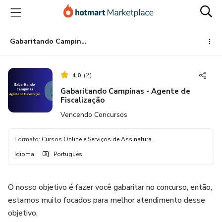
Ir
Ir
Ir
para
para
para
o
o
o
conteúdo
pagamento
rodapé
Gabaritando Campinas - Agente de Fiscalização
principal
4.0
(
2
)
Gabaritando Campinas - Agente de
Fiscalização
Vencendo Concursos
Formato
:
Cursos Online e Serviços de Assinatura
Idioma
:
Português
O nosso objetivo é fazer você gabaritar no concurso, então,
estamos muito focados para melhor atendimento desse
objetivo.