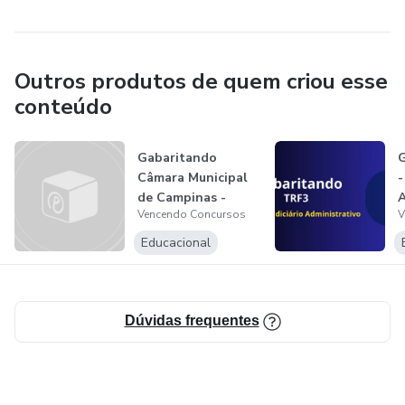
Outros produtos de quem criou esse
conteúdo
Gabaritando
Câmara Municipal
-
de Campinas -
A
Vencendo Concursos
V
Técnico Legislati...
Educacional
Dúvidas frequentes