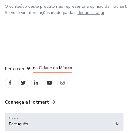
O conteúdo deste produto não representa a opinião da Hotmart.
Se você vir informações inadequadas,
denuncie aqui
na Cidade do México
Feito com
❤
em Belo Horizonte
em Bogotá
em Amsterdam
em Madrid
Conheça a Hotmart
Idioma
Português