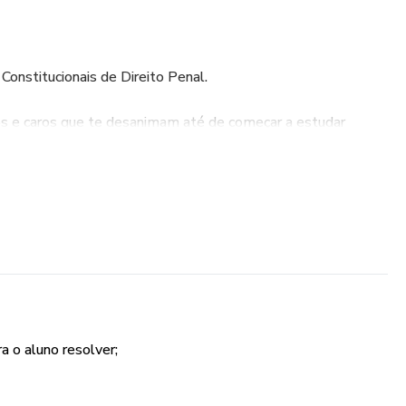
Constitucionais de Direito Penal.
s e caros que te desanimam até de começar a estudar
cisando daquela revisão de última hora e não sabe por onde
barito da Questão você encontra o conteúdo de forma
, focado no que as principais bancas do país cobram.
ncipais aspectos cobrados em concursos públicos sobre o
5 questões de bancas como CESPE (CEBRASPE), Vunesp, FGV
 todas as questões estão comentadas no final.
a o aluno resolver;