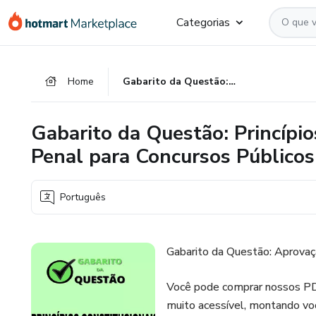
Ir
Ir
Ir
Categorias
para
para
para
o
o
o
conteúdo
pagamento
rodapé
Home
Gabarito da Questão: Princípios Constitucionais de Direito Penal para Concursos Públicos
principal
Gabarito da Questão: Princípio
Penal para Concursos Públicos
Português
Gabarito da Questão: Aprovaç
Você pode comprar nossos PDF
muito acessível, montando vo