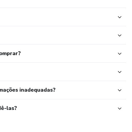
 breve sejamos colegas no serviço público! Abraço!
comprar?
rmações inadequadas?
ê-las?