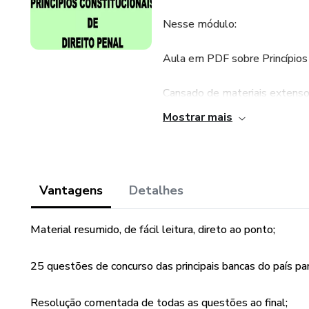
Nesse módulo:
Aula em PDF sobre Princípios 
Cansado de materiais extenso
porque são muito longos? Pre
Mostrar mais
começar? Com os PDF's do Ga
simplificada e direta ao ponto
Conteúdo resumido com os pri
Vantagens
Detalhes
tema. Ao final conta com 2
e FCC para o aluno resolver e
Material resumido, de fácil leitura, direto ao ponto;
Total de páginas: 29
25 questões de concurso das principais bancas do país par
Resolução comentada de todas as questões ao final;