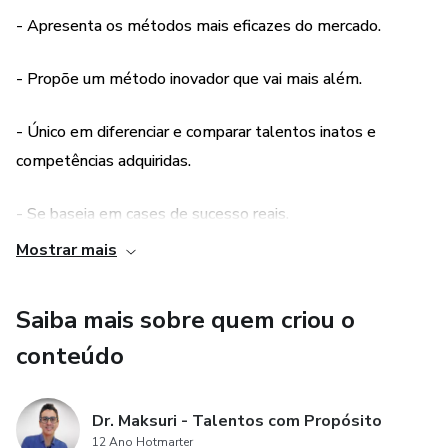
- Apresenta os métodos mais eficazes do mercado.
- Propõe um método inovador que vai mais além.
- Único em diferenciar e comparar talentos inatos e
competências adquiridas.
- Se baseia em cases de sucesso reais.
Mostrar mais
Sobre o autor:
Saiba mais sobre quem criou o
Mauro Maksuri é graduado em Medicina e pós-graduado
em Psicologia Junguiana. Coach, Palestrante e Instrutor de
conteúdo
Condor Blanco Internacional há 24 anos nas áreas da
Liderança, Coaching, Oratória e Gestão de Talentos, com
Dr. Maksuri - Talentos com Propósito
turnês por mais de 10 países. Criador do método Passion
12 Ano Hotmarter