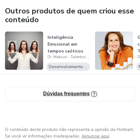
MTOL e Coaches Consultores).
Outros produtos de quem criou esse
conteúdo
Inteligência
G
Emocional em
c
tempos caóticos
T
Dr. Maksuri - Talentos com Propósito
Desenvolvimento Pessoal
Dúvidas frequentes
O conteúdo deste produto não representa a opinião da Hotmart.
Se você vir informações inadequadas,
denuncie aqui