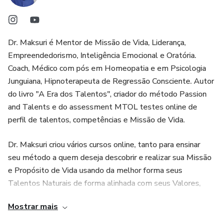
and Talents e do Assessment de Mapeamento de
Talentos Online MTOL®, fundador da Talt Coaching
Treinamentos, autor do livro “A Era dos Talentos”. Dentre
Dr. Maksuri é Mentor de Missão de Vida, Liderança,
seus clientes corporativos estão Ford, Volkswagen, Net,
Empreendedorismo, Inteligência Emocional e Oratória.
Magazine Luiza, Banco do Brasil, Caixa Econômica, Senai,
Coach, Médico com pós em Homeopatia e em Psicologia
Coca Cola e outros.
Junguiana, Hipnoterapeuta de Regressão Consciente. Autor
do livro "A Era dos Talentos", criador do método Passion
and Talents e do assessment MTOL testes online de
perfil de talentos, competências e Missão de Vida.
Dr. Maksuri criou vários cursos online, tanto para ensinar
seu método a quem deseja descobrir e realizar sua Missão
e Propósito de Vida usando da melhor forma seus
Talentos Naturais de forma alinhada com seus Valores,
Paixões, Sonhos e as oportunidades de mercado... quanto
Mostrar mais
para formar multiplicadores de seu método (Analistas