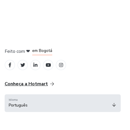
em Amsterdam
em Madrid
em Bogotá
Feito com
❤
em Belo Horizonte
na Cidade do México
Conheça a Hotmart
Idioma
Português