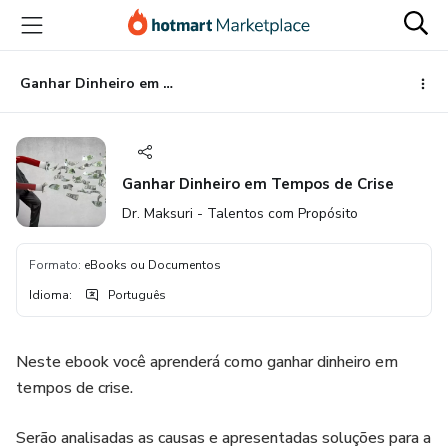
Ir
Ir
Ir
para
para
para
o
o
o
conteúdo
pagamento
rodapé
Ganhar Dinheiro em Tempos de Crise
principal
Ganhar Dinheiro em Tempos de Crise
Dr. Maksuri - Talentos com Propósito
Formato
:
eBooks ou Documentos
Idioma
:
Português
Neste ebook você aprenderá como ganhar dinheiro em
tempos de crise.
Serão analisadas as causas e apresentadas soluções para a