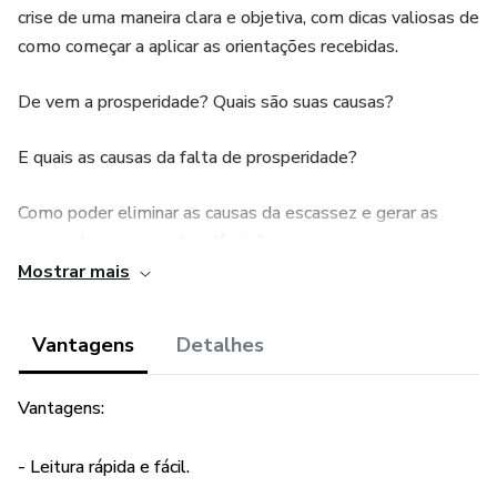
crise de uma maneira clara e objetiva, com dicas valiosas de
como começar a aplicar as orientações recebidas.
De vem a prosperidade? Quais são suas causas?
E quais as causas da falta de prosperidade?
Como poder eliminar as causas da escassez e gerar as
causas da riqueza e abundância?
Mostrar mais
Neste ebook você saberá que passos deve dar para
prosperar mesmo em meio das crises.
Vantagens
Detalhes
Altamente recomendado! Os resultados podem variar de
Vantagens:
pessoa a pessoa.
- Leitura rápida e fácil.