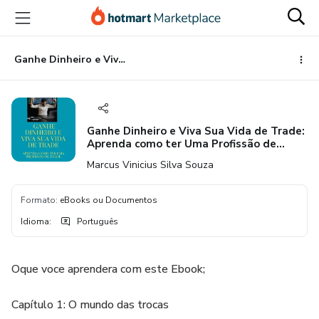
Ir
Ir
Ir
para
para
para
o
o
o
conteúdo
pagamento
rodapé
Ganhe Dinheiro e Viva Sua Vida de Trade: Aprenda como ter Uma Profissão de Trade.
principal
Ganhe Dinheiro e Viva Sua Vida de Trade:
Aprenda como ter Uma Profissão de
Trade.
Marcus Vinicius Silva Souza
Formato
:
eBooks ou Documentos
Idioma
:
Português
Oque voce aprendera com este Ebook;
Capítulo 1: O mundo das trocas