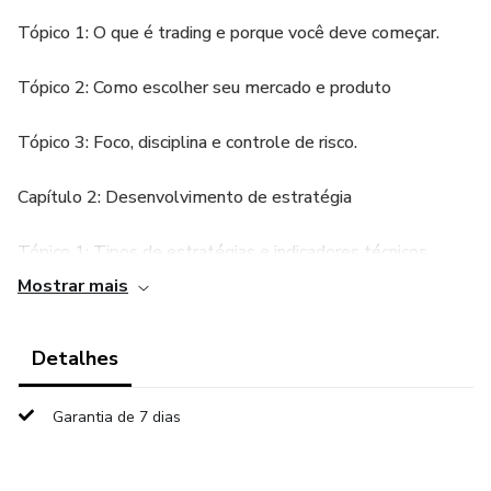
Tópico 1: O que é trading e porque você deve começar.
Tópico 2: Como escolher seu mercado e produto
Tópico 3: Foco, disciplina e controle de risco.
Capítulo 2: Desenvolvimento de estratégia
Tópico 1: Tipos de estratégias e indicadores técnicos
Mostrar mais
Tópico 2: Aplicação prática de estratégias.
Detalhes
Tópico 3: Uso de robôs de trading.
Capítulo 3: Gerenciamento de conta
Garantia de 7 dias
Tópico 1: Como abrir e gerenciar uma conta