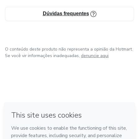
Dúvidas frequentes
O conteúdo deste produto não representa a opinião da Hotmart.
Se você vir informações inadequadas,
denuncie aqui
em Amsterdam
em Madrid
em Bogotá
Feito com
❤
em Belo Horizonte
na Cidade do México