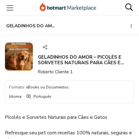
Ir
Ir
Ir
para
para
para
o
o
o
conteúdo
pagamento
rodapé
GELADINHOS DO AMOR – PICOLÉS E SORVETES NATURAIS PARA CÃES E GATOS
principal
GELADINHOS DO AMOR – PICOLÉS E
SORVETES NATURAIS PARA CÃES E
GATOS
Roberto Cliente 1
Formato
:
eBooks ou Documentos
Idioma
:
Português
Picolés e Sorvetes Naturais para Cães e Gatos
Refresque seu pet com receitas 100% naturais, seguras e