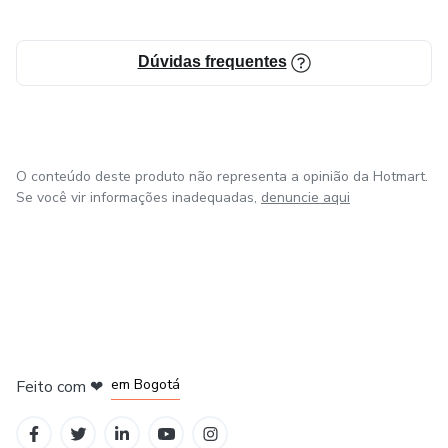
Dúvidas frequentes
O conteúdo deste produto não representa a opinião da Hotmart.
Se você vir informações inadequadas,
denuncie aqui
em Amsterdam
em Madrid
em Bogotá
Feito com
❤
em Belo Horizonte
na Cidade do México