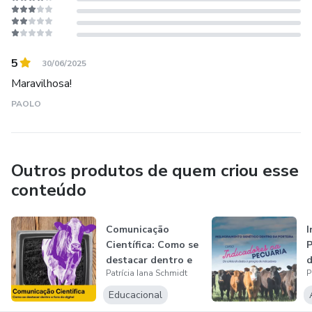
5
30/06/2025
Maravilhosa!
PAOLO
Outros produtos de quem criou esse
conteúdo
Comunicação
I
Científica: Como se
P
destacar dentro e
d
Patrícia Iana Schmidt
P
fora do di...
d
Educacional