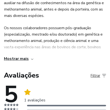
auxiliar na difusão de conhecimentos na área da genética e
melhoramento animal, antes e depois da porteira, com as
mais diversas espécies.
Os nossos colaboradores possuem pós-graduação
(especialização, mestrado e/ou doutorado) em genética e
melhoramento animal, produção e ciência animal e uma
vasta experiência nas áreas de bovinos de corte, bovinos
de leite, cães, gatos, ovinos, abelhas, aves, suínos, peixes,
Mostrar mais
equinos e búfalos. Além disso, também são especialistas
nas áreas de gestão, administração, marketing,
comunicação científica e desenvolvimento pessoal. Nossos
Avaliações
Filtrar
parceiros trazem na bagagem mais de 200 artigos
5
publicados em periódicos de grande relevância nacional e
internacional e muita experiência para compartilhar com
vocês.
1 avaliações