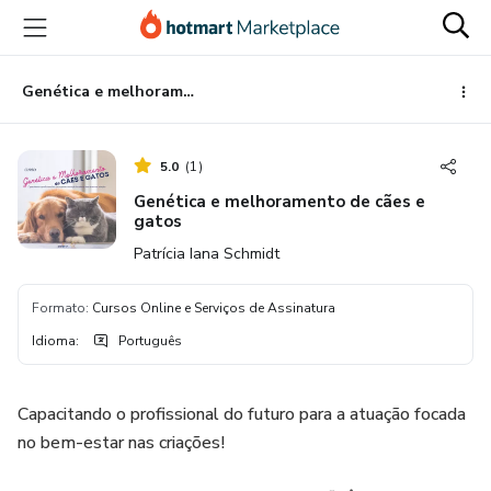
Ir
Ir
Ir
para
para
para
o
o
o
conteúdo
pagamento
rodapé
Genética e melhoramento de cães e gatos
principal
5.0
(
1
)
Genética e melhoramento de cães e
gatos
Patrícia Iana Schmidt
Formato
:
Cursos Online e Serviços de Assinatura
Idioma
:
Português
Capacitando o profissional do futuro para a atuação focada
no bem-estar nas criações!