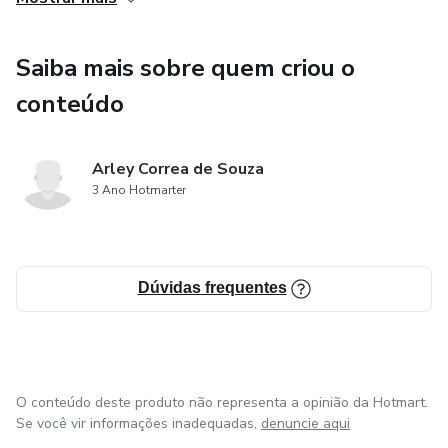
como jogos, quebra-cabeças e quizzes, as crianças e jovens
são incentivados a participar ativamente do processo de
Saiba mais sobre quem criou o
aprendizado sobre a preservação ambiental. Isso torna o
aprendizado mais dinâmico e envolvente, estimulando o
conteúdo
interesse e a retenção das informações transmitidas.
Arley Correa de Souza
3 Ano Hotmarter
Dúvidas frequentes
O conteúdo deste produto não representa a opinião da Hotmart.
Se você vir informações inadequadas,
denuncie aqui