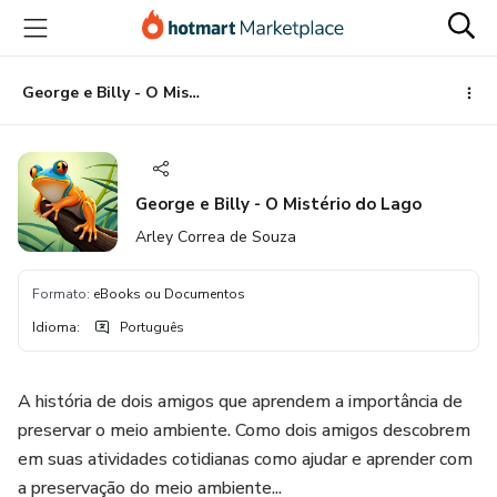
Ir
Ir
Ir
para
para
para
o
o
o
conteúdo
pagamento
rodapé
George e Billy - O Mistério do Lago
principal
George e Billy - O Mistério do Lago
Arley Correa de Souza
Formato
:
eBooks ou Documentos
Idioma
:
Português
A história de dois amigos que aprendem a importância de
preservar o meio ambiente. Como dois amigos descobrem
em suas atividades cotidianas como ajudar e aprender com
a preservação do meio ambiente...