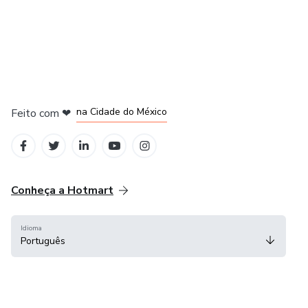
em Bogotá
em Amsterdam
em Madrid
na Cidade do México
Feito com
❤
em Belo Horizonte
Conheça a Hotmart
Idioma
Português