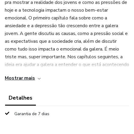
pra mostrar a realidade dos jovens e como as pressões de
hoje e a tecnologia impactam o nosso bem-estar
emocional. O primeiro capítulo fala sobre como a
ansiedade e a depressão tão crescendo entre a galera
jovem. A gente discutiu as causas, como a pressão social e
as expectativas que a sociedade cria, além de discutir
como tudo isso impacta o emocional da galera. É meio
triste mas, super importante. Nos capítulos seguintes, a
ideia era ajudar a galera a entender o que está acontecendo
com eles, seja com a ansiedade, que pode se manisfestar
Mostrar mais
de várias formas, ou com a depressão, que pode aparecer
de forma mais sutil ou intensa. Fui bem detalhista, para os
sintomas ficarem bem claros. E claro, não podia deixar de
Detalhes
abordar o papel da tecnologia nesse cenário, onde as redes
sociais têm um peso muito grande.
Garantia de 7 dias
Outro ponto chave que a gente não pode esquecer é que a