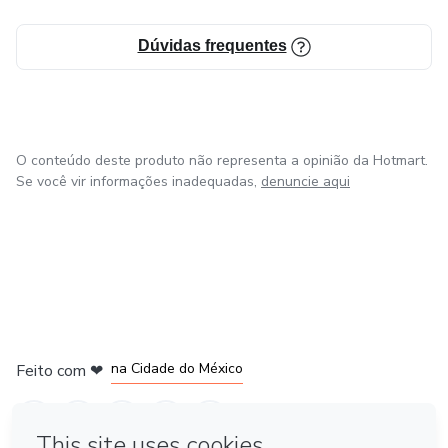
Dúvidas frequentes
O conteúdo deste produto não representa a opinião da Hotmart.
Se você vir informações inadequadas,
denuncie aqui
em Bogotá
em Amsterdam
em Madrid
na Cidade do México
Feito com
❤
em Belo Horizonte