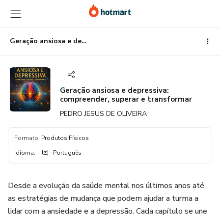
Ir
Ir
Ir
para
para
para
o
o
o
conteúdo
pagamento
rodapé
Geração ansiosa e depressiva: compreender, superar e transformar
principal
Geração ansiosa e depressiva:
compreender, superar e transformar
PEDRO JESUS DE OLIVEIRA
Formato
:
Produtos Físicos
Idioma
:
Português
Desde a evolução da saúde mental nos últimos anos até
as estratégias de mudança que podem ajudar a turma a
lidar com a ansiedade e a depressão. Cada capítulo se une