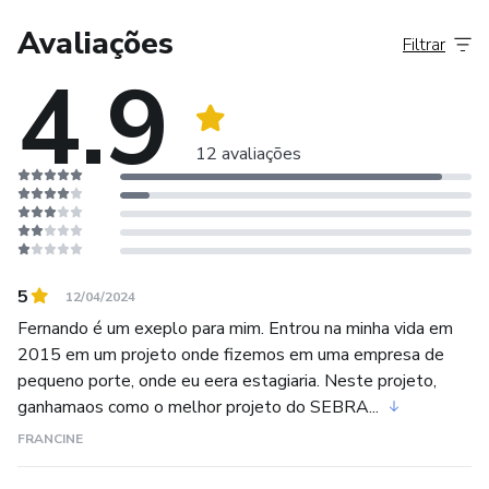
e RJ, com a FIEMG e IEL, atendeu centenas de empresas
em diversos segmentos dos setores: alimentício,
Avaliações
Filtrar
automobilístico, construção civil, contabilidade, advocacias,
4.9
eletro/telecomunicações/TI, metalurgia, madeireira,
indústria de móveis, gráficas/editora, plásticos, usinagem,
fertilizantes/defensivos, farmacêutico, recauchutagem de
12 avaliações
pneus, laboratórios, têxtil, gestão pública, indústrias em
geral, comércio, operadores logísticos, transportes e
empresas prestadoras de serviços.
Durante essa jornada desenvolvendo micro, pequenas e
5
12/04/2024
médias empresas, venceu o prêmio de melhor consultoria
Fernando é um exeplo para mim. Entrou na minha vida em
do Sebrae Rio Produtivo e foi destaque em revistas e
2015 em um projeto onde fizemos em uma empresa de
sites como: Pequenas Empresas Grandes Negócios,
pequeno porte, onde eu eera estagiaria. Neste projeto,
SEBRAE, Diário do Comércio, FIEMG e diversos outros
ganhamaos como o melhor projeto do SEBRA...
meios de comunicação.
FRANCINE
Trabalhou também na implantação e coordenação do