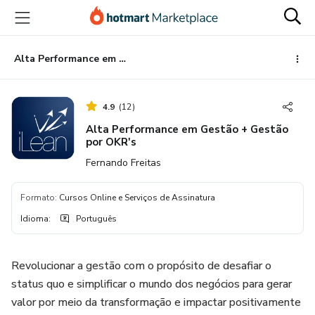
Ir
Ir
Ir
para
para
para
o
o
o
conteúdo
pagamento
rodapé
Alta Performance em Gestão + Gestão por OKR's
principal
4.9
(
12
)
Alta Performance em Gestão + Gestão
por OKR's
Fernando Freitas
Formato
:
Cursos Online e Serviços de Assinatura
Idioma
:
Português
Revolucionar a gestão com o propósito de desafiar o
status quo e simplificar o mundo dos negócios para gerar
valor por meio da transformação e impactar positivamente