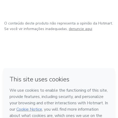
O conteúdo deste produto não representa a opinião da Hotmart.
Se você vir informações inadequadas,
denuncie aqui
em Amsterdam
em Madrid
em Bogotá
Feito com
❤
em Belo Horizonte
na Cidade do México
Conheça a Hotmart