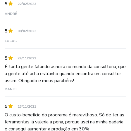
5
22/02/2023
programa Academia Lean Fiat, capacitando mais de 300
grandes fornecedores do grupo Fiat Chrysler, projetos de
ANDRÉ
melhorias em concessionárias Fiat e hospitais de Belo
Horizonte.
5
08/02/2023
LUCAS
Responsável direto pelo desenvolvimento e capacitação
de mais de 30 mil pessoas em treinamentos on-line, com
foco na busca pela excelência dos processos produtivos
5
24/11/2021
visando redução de custos e resultados a curto prazo, em
É tanta gente falando asneira no mundo da consultoria, que
grandes indústrias, como a FIAT Chrysler em Betim e
a gente até acha estranho quando encontra um consultor
Pernambuco, FIAT Chrysler Argentina, CMP Componentes
assim. Obrigado e meus parabéns!
Plástico do Grupo Magnetti Marelli, dentre outras.
DANIEL
5
23/11/2021
O custo-benefício do programa é maravilhoso. Só de ter as
ferramentas já valeria a pena, porque usei na minha padaria
e consegui aumentar a produção em 30%