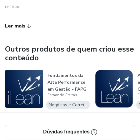
LETÍCIA
Ler mais
Outros produtos de quem criou esse
conteúdo
Fundamentos da
A
Alta Performance
e
em Gestão - FAPG
C
Fernando Freitas
F
Negócios e Carreira
Dúvidas frequentes