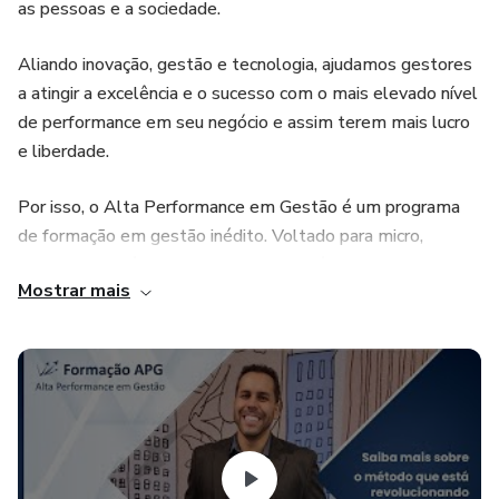
as pessoas e a sociedade.
Aliando inovação, gestão e tecnologia, ajudamos gestores
a atingir a excelência e o sucesso com o mais elevado nível
de performance em seu negócio e assim terem mais lucro
e liberdade.
Por isso, o Alta Performance em Gestão é um programa
de formação em gestão inédito. Voltado para micro,
pequenas e médias empresas, o APG é diferente de todas
Mostrar mais
as soluções disponíveis no mercado.
Nele, adaptamos e disseminamos as metodologias,
ferramentas e frameworks de gestão, validados e
consolidados pelas maiores empresas do mundo, para a
realidade dos pequenos negócios.
E assim criamos o Método Gestão Exponencial para que