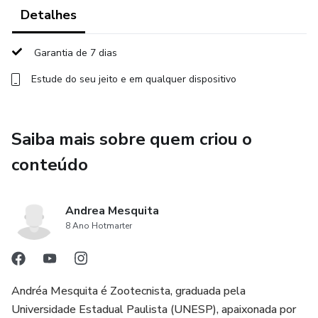
Detalhes
Foi eleita entre os 20 Zootecnistas de maior destaque do
país pelo Beefpoint em 2018, entre os 5 Zootecnistas
Garantia de 7 dias
mais influentes do mercado pela Associação Brasileira dos
Estude do seu jeito e em qualquer dispositivo
Zootecnistas em 2019 e ficou entre os TOP FIVE Agro
Influenciadores mais lembrados do Brasil pelo portal Agro
de Respeito e entre as melhores influenciadoras do agro,
Saiba mais sobre quem criou o
pela Compre Rural, em 2020. Em março de 2022 foi
selecionada pela Forbes entre as 20 mulheres mais
conteúdo
inovadoras de AgTechs.
Andrea Mesquita
8 Ano Hotmarter
Andréa Mesquita é Zootecnista, graduada pela
Universidade Estadual Paulista (UNESP), apaixonada por