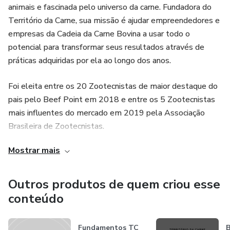
animais e fascinada pelo universo da carne. Fundadora do
Território da Carne, sua missão é ajudar empreendedores e
empresas da Cadeia da Carne Bovina a usar todo o
potencial para transformar seus resultados através de
práticas adquiridas por ela ao longo dos anos.
Foi eleita entre os 20 Zootecnistas de maior destaque do
pais pelo Beef Point em 2018 e entre os 5 Zootecnistas
mais influentes do mercado em 2019 pela Associação
Brasileira de Zootecnistas.
Mostrar mais
Começou sua jornada profissional na JBS, liderando
projetos de redução de custo na ordem de milhões ao ano
em mais de 40 frigoríficos. Seguiu, após se deparar com o
Outros produtos de quem criou esse
desafio de gerenciar a produção de uma indústria de cortes
conteúdo
premium porcionados, onde são produzidas as marcas
D.O.C. e 4.8.1. Lá também liderou as áreas de Qualidade e
Fundamentos TC
B