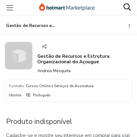
Ir
Ir
Ir
para
para
para
o
o
o
conteúdo
pagamento
rodapé
Gestão de Recursos e Estrutura Organizacional do Açougue
principal
Gestão de Recursos e Estrutura
Organizacional do Açougue
Andrea Mesquita
Formato
:
Cursos Online e Serviços de Assinatura
Idioma
:
Português
Produto indisponível
Cadastre-se e mostre seu interesse em comprar para o(a)