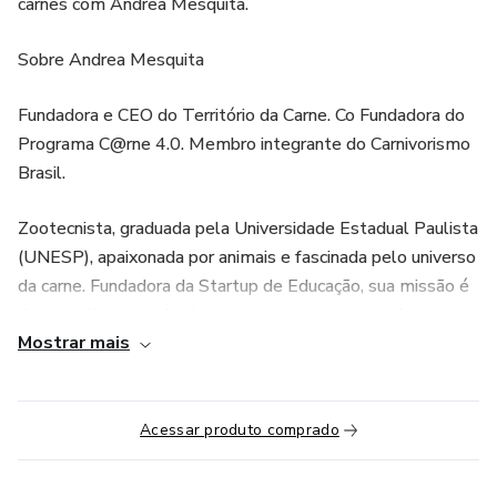
carnes com Andrea Mesquita.
Sobre Andrea Mesquita
Fundadora e CEO do Território da Carne. Co Fundadora do
Programa C@rne 4.0. Membro integrante do Carnivorismo
Brasil.
Zootecnista, graduada pela Universidade Estadual Paulista
(UNESP), apaixonada por animais e fascinada pelo universo
da carne. Fundadora da Startup de Educação, sua missão é
democratizar o conhecimento para um consumo de carne
Mostrar mais
mais consciente. Ajuda empreendedores e empresas do
Mercado da Carne Bovina a usar todo o potencial para
transformar seus resultados e tornar seus negócios mais
relevantes. Atualmente cursa Master of Business
Acessar produto comprado
Administration (MBA) em Negócios do Varejo: Estratégia
& Gestão na FIA Business School.