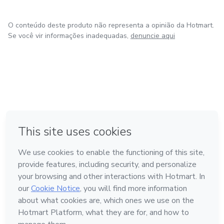
O conteúdo deste produto não representa a opinião da Hotmart.
Se você vir informações inadequadas,
denuncie aqui
em Amsterdam
em Madrid
em Bogotá
Feito com
❤
em Belo Horizonte
na Cidade do México
Conheça a Hotmart
Idioma
Português