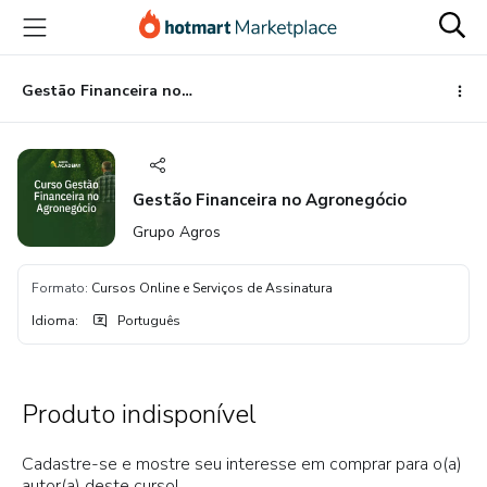
Ir
Ir
Ir
para
para
para
o
o
o
conteúdo
pagamento
rodapé
Gestão Financeira no Agronegócio
principal
Gestão Financeira no Agronegócio
Grupo Agros
Formato
:
Cursos Online e Serviços de Assinatura
Idioma
:
Português
Produto indisponível
Cadastre-se e mostre seu interesse em comprar para o(a)
autor(a) deste curso!