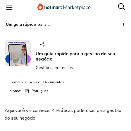
Ir
Ir
Ir
para
para
para
o
o
o
conteúdo
pagamento
rodapé
Um guia rápido para a gestão do seu negócio.
principal
Um guia rápido para a gestão do seu
negócio.
Gestão sem frescura
Formato
:
eBooks ou Documentos
Idioma
:
Português
Aqui você vai conhecer 4 Práticas poderosas para gestão
do seu negócio!