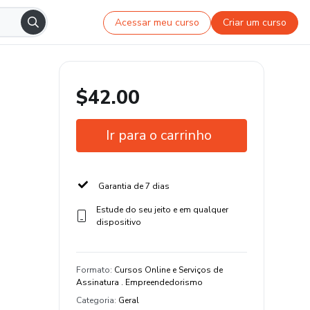
Acessar meu curso
Criar um curso
$42.00
Ir para o carrinho
Garantia de 7 dias
Estude do seu jeito e em qualquer
dispositivo
Formato
:
Cursos Online e Serviços de
Assinatura . Empreendedorismo
Categoria
:
Geral