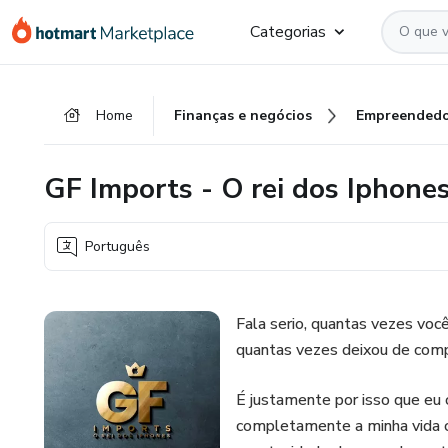
Ir
Ir
Ir
Categorias
para
para
para
o
o
o
conteúdo
pagamento
rodapé
Home
Finanças e negócios
Empreendedo
principal
GF Imports - O rei dos Iphone
Português
Fala serio, quantas vezes voc
quantas vezes deixou de compr
É justamente por isso que eu
completamente a minha vida c