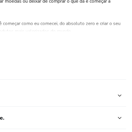
tar moedas ou deixar de comprar o que dá e começar a
cê começar como eu comecei, do absoluto zero e criar o seu
odutos mais valorizados do mundo.
e.