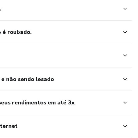
.
e é roubado.
 e não sendo lesado
 seus rendimentos em até 3x
nternet