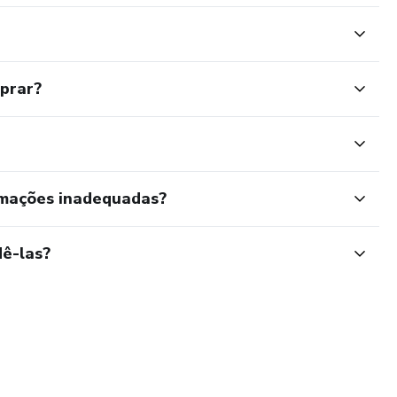
mprar?
rmações inadequadas?
ê-las?