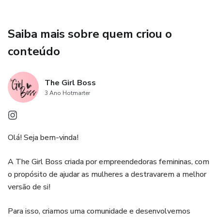
-To do list
Saiba mais sobre quem criou o
-Metas financeiras
conteúdo
-Planner financeiro
-Desafio 3O dias
The Girl Boss
3 Ano Hotmarter
-Skincare tracker mensal
-Skincare planner
Olá! Seja bem-vinda!
-Lista de desejos comparativa
A The Girl Boss criada por empreendedoras femininas, com
o propósito de ajudar as mulheres a destravarem a melhor
-Planner cronograma capilar
versão de si!
-Planner Fitness
Para isso, criamos uma comunidade e desenvolvemos