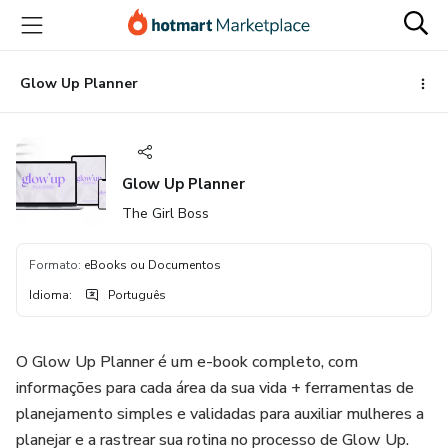
Ir
Ir
Ir
para
para
para
o
o
o
conteúdo
pagamento
rodapé
Glow Up Planner
principal
Glow Up Planner
The Girl Boss
Formato
:
eBooks ou Documentos
Idioma
:
Português
O Glow Up Planner é um e-book completo, com
informações para cada área da sua vida + ferramentas de
planejamento simples e validadas para auxiliar mulheres a
planejar e a rastrear sua rotina no processo de Glow Up.