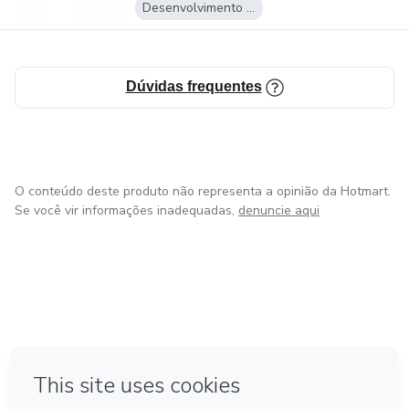
Desenvolvimento Pessoal
Dúvidas frequentes
O conteúdo deste produto não representa a opinião da Hotmart.
Se você vir informações inadequadas,
denuncie aqui
em Amsterdam
em Madrid
em Bogotá
Feito com
❤
em Belo Horizonte
na Cidade do México