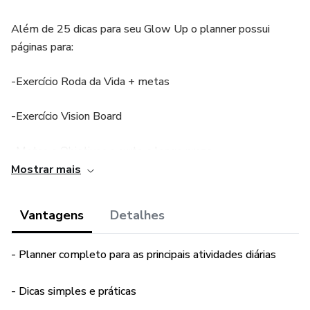
Além de 25 dicas para seu Glow Up o planner possui
páginas para:
-Exercício Roda da Vida + metas
-Exercício Vision Board
-Metas e Objetivos a curto e longo prazo
Mostrar mais
-Diário da Gratidão
Vantagens
Detalhes
-Checklist de Livros e Filmes para assistir + novos hobbies
-Planner Semanal
- Planner completo para as principais atividades diárias
-Planner diário
- Dicas simples e práticas