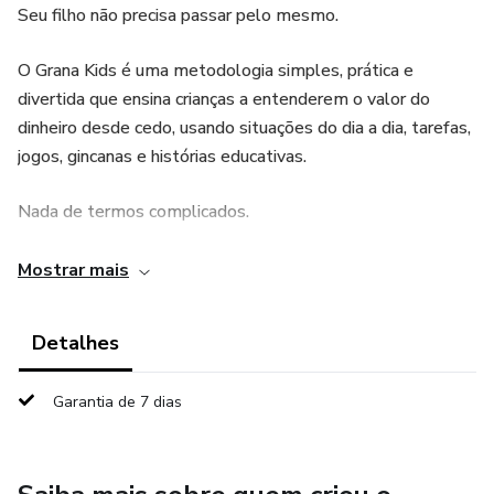
Seu filho não precisa passar pelo mesmo.
O Grana Kids é uma metodologia simples, prática e
divertida que ensina crianças a entenderem o valor do
dinheiro desde cedo, usando situações do dia a dia, tarefas,
jogos, gincanas e histórias educativas.
Nada de termos complicados.
Nada de aulas chatas.
Mostrar mais
Aqui, a criança aprende brincando.
Detalhes
👨‍👩‍👧‍👦 Para quem é o Grana Kids?
Garantia de 7 dias
✔ Pais que querem preparar seus filhos para a vida real
✔ Famílias que desejam ensinar responsabilidade e