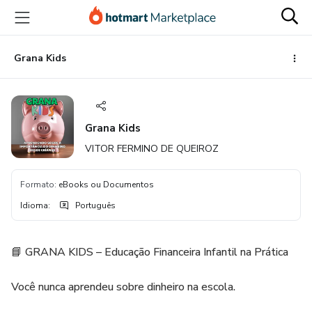
Ir
Ir
Ir
para
para
para
o
o
o
conteúdo
pagamento
rodapé
Grana Kids
principal
Grana Kids
VITOR FERMINO DE QUEIROZ
Formato
:
eBooks ou Documentos
Idioma
:
Português
📘 GRANA KIDS – Educação Financeira Infantil na Prática
Você nunca aprendeu sobre dinheiro na escola.