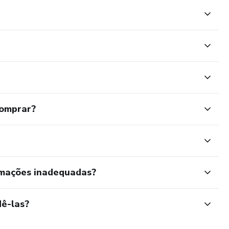
comprar?
rmações inadequadas?
ê-las?