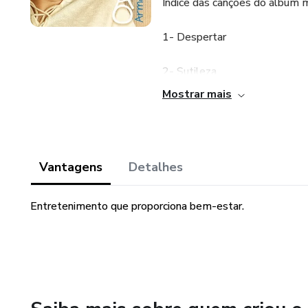
Índice das canções do álbum m
1- Despertar
2- Sutileza
Mostrar mais
3- Contemplação
4- O Céu
Vantagens
Detalhes
5- Guia
Entretenimento que proporciona bem-estar.
6- Desacelera
7- Diálogo com a Dor
8- Amor