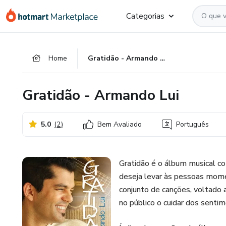
Ir
Ir
Ir
Categorias
para
para
para
o
o
o
conteúdo
pagamento
rodapé
Home
Gratidão - Armando Lui
principal
Gratidão - Armando Lui
5.0
(
2
)
Bem Avaliado
Português
Gratidão é o álbum musical co
deseja levar às pessoas mome
conjunto de canções, voltado a
no público o cuidar dos senti