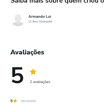
Saiba mais sobre quem criou o
9- Recanto
10- A Chance
Armando Lui
11 Ano Hotmarter
Avaliações
5
2 avaliações
5
30/10/2025