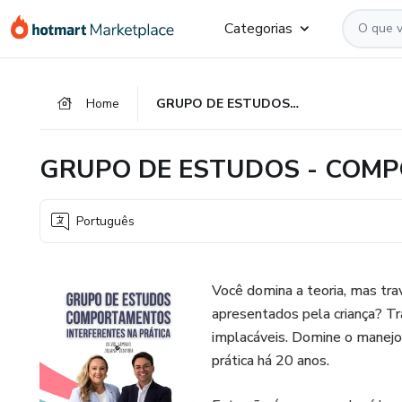
Ir
Ir
Ir
Categorias
para
para
para
o
o
o
conteúdo
pagamento
rodapé
Home
GRUPO DE ESTUDOS - COMPORTAMENTOS INTERFERENTES
principal
GRUPO DE ESTUDOS - COM
Português
Você domina a teoria, mas tr
apresentados pela criança? Tr
implacáveis. Domine o manej
prática há 20 anos.