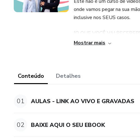
Este não é um curso de víde
onde vamos pegar na sua mão 
inclusive nos SEUS casos.
[O QUE VOCÊ VAI RECEBER
Mostrar mais
8 ENCONTROS MENSAIS AO VIV
real.
ANÁLISE DE CASOS CLÍNICOS 
Conteúdo
Detalhes
pelos próprios alunos.
COMUNIDADE DE SUPORTE: um g
01
AULAS - LINK AO VIVO E GRAVADAS
conosco.
Não pode estar ao vivo? Sem 
02
BAIXE AQUI O SEU EBOOK
disponibilizadas na plataforma