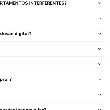
ORTAMENTOS INTERFERENTES?
clusão digital?
mprar?
rmações inadequadas?