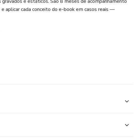
os gravados e estáticos. São 8 meses de acompanhamento
e aplicar cada conceito do e-book em casos reais —
]
O: das 19h30 às 21h. Onde a ciência encontra o mundo
REAIS: em cada encontro, analisaremos um caso enviado
rupo exclusivo para trocar experiências e tirar dúvidas
problemas. Todas as aulas ficam gravadas e são
 para você assistir no seu ritmo.