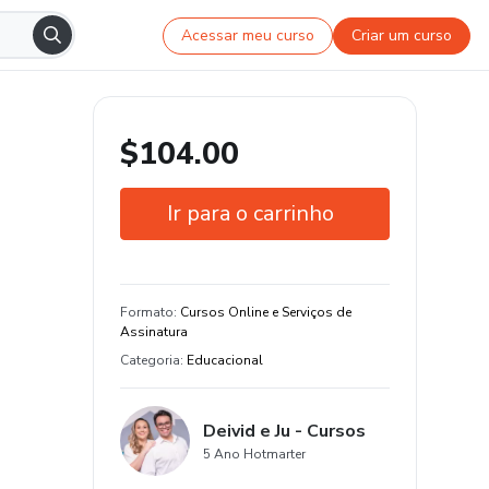
Acessar meu curso
Criar um curso
$104.00
Ir para o carrinho
Garantia de 7 dias
Estude do seu jeito e em qualquer
Formato
:
Cursos Online e Serviços de
dispositivo
Assinatura
Categoria
:
Educacional
Deivid e Ju - Cursos
5 Ano Hotmarter