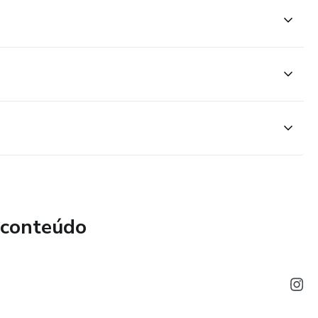
rá acesso a todo o conteúdo por 12 meses após a
. É tempo de sobra para revisar cada aula sempre que um
 conteúdo