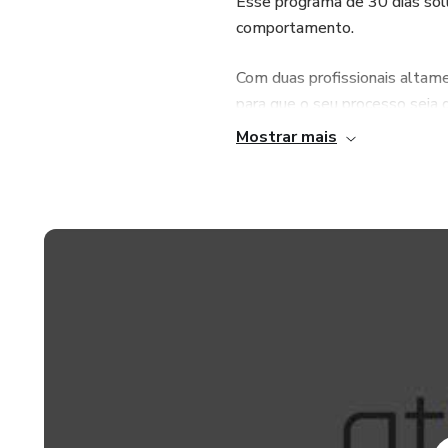
Esse programa de 30 dias sol
comportamento.
Com duas profissionais altam
para que o seu processo seja 
Mostrar mais
Plano alimentar, meditações, 
100% on-line, mas com partic
ministrantes por 90 dias.
Thiane Cardinal- Nutricionist
esportivo, Especialização em 
(UFSM) e Doutora em Epidem
Gabriela Torelly – Profission
Mestra em Psiquiatria e Ciê