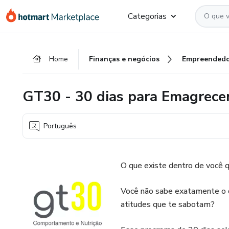
Ir
Ir
Ir
Categorias
para
para
para
o
o
o
conteúdo
pagamento
rodapé
Home
Finanças e negócios
Empreendedo
principal
GT30 - 30 dias para Emagrece
Português
O que existe dentro de você 
Você não sabe exatamente o 
atitudes que te sabotam?