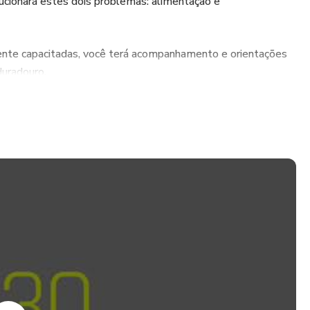
ucionará estes dois problemas: alimentação e
ente capacitadas, você terá acompanhamento e orientações
duradouro.
dicas de coaching e muito mais.
ipações e esclarecimentos semanais por parte das
a com 15 anos de experiência em atendimento clínico e
Nutrição Esportiva funcional (VP), Mestra em Nutrição
iologia (UFRGS).
al de Educação Física, Coach Ontológico Sistêmico Executivo e
ncias do Comportamento (UFRGS).