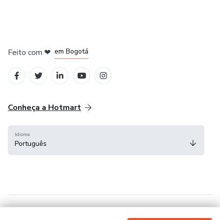
em Amsterdam
em Madrid
em Bogotá
Feito com
❤
em Belo Horizonte
na Cidade do México
Conheça a Hotmart
Idioma
Português