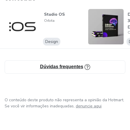
Studio OS
D
3
Orbita
D
O
P
Design
Dúvidas frequentes
O conteúdo deste produto não representa a opinião da Hotmart.
Se você vir informações inadequadas,
denuncie aqui