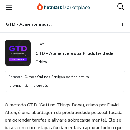
Ir
Ir
Ir
para
para
para
o
o
o
conteúdo
pagamento
rodapé
GTD - Aumente a sua Produtividade!
principal
GTD - Aumente a sua Produtividade!
Orbita
Formato
:
Cursos Online e Serviços de Assinatura
Idioma
:
Português
O método GTD (Getting Things Done), criado por David
Allen, é uma abordagem de produtividade pessoal focada
em gerenciar tarefas e aliviar a sobrecarga mental. Ele se
baseia em cinco etapas fundamentais: capturar tudo o que