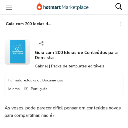
Ir
Ir
Ir
para
para
para
o
o
o
conteúdo
pagamento
rodapé
Guia com 200 Ideias de Conteúdos para Dentista
principal
Guia com 200 Ideias de Conteúdos para
Dentista
Gabriel | Packs de templates editáveis
Formato
:
eBooks ou Documentos
Idioma
:
Português
Às vezes, pode parecer difícil pensar em conteúdos novos
para compartilhar, não é?