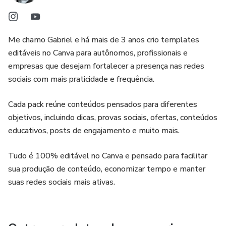
141-150: Saúde Bucal e Saúde Geral
151-160: A Importância dos Check-ups Dentários
Me chamo Gabriel e há mais de 3 anos crio templates
editáveis no Canva para autônomos, profissionais e
161-170: Uso Correto do Enxaguante Bucal
empresas que desejam fortalecer a presença nas redes
sociais com mais praticidade e frequência.
171-180: A Importância dos Selantes Dentais
Cada pack reúne conteúdos pensados para diferentes
181-190: Saúde Bucal e Esporte
objetivos, incluindo dicas, provas sociais, ofertas, conteúdos
educativos, posts de engajamento e muito mais.
191-200: Saúde Bucal e Estresse
Tudo é 100% editável no Canva e pensado para facilitar
Contar com ideias de conteúdos já prontas no seu nicho
sua produção de conteúdo, economizar tempo e manter
pode ser uma ótima maneira de criar conteúdo rápido, sem
suas redes sociais mais ativas.
precisar ficar caçando por novas ideias. Além disso, você
tem muitas opções para criar o seu próprio conteúdo do
seu jeito, usando sua própria linguagem e personalizando
com o seu conhecimento.