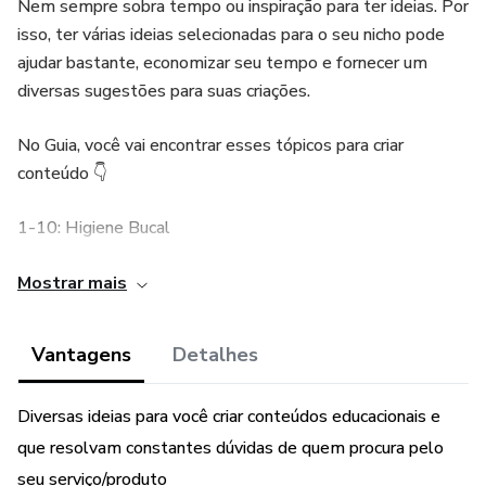
Nem sempre sobra tempo ou inspiração para ter ideias. Por
isso, ter várias ideias selecionadas para o seu nicho pode
ajudar bastante, economizar seu tempo e fornecer um
diversas sugestões para suas criações.
No Guia, você vai encontrar esses tópicos para criar
conteúdo 👇
1-10: Higiene Bucal
11-20: Saúde Gengival
Mostrar mais
21-30: Clareamento Dental
Vantagens
Detalhes
31-40: Cuidados com Crianças
Diversas ideias para você criar conteúdos educacionais e
41-50: Odontologia Estética
que resolvam constantes dúvidas de quem procura pelo
seu serviço/produto