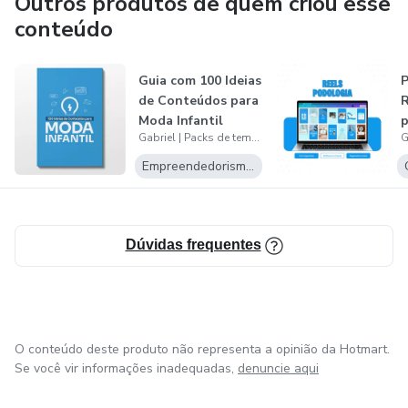
Outros produtos de quem criou esse
conteúdo
❇ E além do Guia, você também receberá um bônus: E-
book 'Estruture seu Perfil do Instagram de Forma
Guia com 100 Ideias
P
Profissional'.
de Conteúdos para
R
Moda Infantil
p
Adquira o seu e comece a criar conteúdo educacional e de
Gabriel | Packs de templates editáveis
valor para sua audiência!
Empreendedorismo Digital
Dúvidas frequentes
O conteúdo deste produto não representa a opinião da Hotmart.
Se você vir informações inadequadas,
denuncie aqui