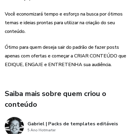
51-60: Implantes Dentários
Você economizará tempo e esforço na busca por ótimos
61-70: Ortodontia
temas e ideias prontas para utilizar na criação do seu
conteúdo.
71-80: Saúde Bucal e Gravidez
Ótimo para quem deseja sair do padrão de fazer posts
81-90: Odontologia Preventiva
apenas com ofertas e começar a CRIAR CONTEÚDO que
91-100: Cirurgia Oral
EDIQUE, ENGAJE e ENTRETENHA sua audiência.
101-110: Alimentação Saudável para os Dentes
Saiba mais sobre quem criou o
111-120: Cuidados com Próteses Dentárias
conteúdo
121-130: Emergências Dentárias
131-140: Saúde Bucal e Envelhecimento
Gabriel | Packs de templates editáveis
5 Ano Hotmarter