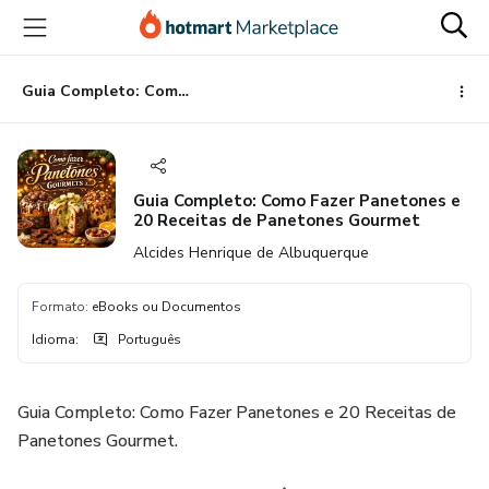
Ir
Ir
Ir
para
para
para
o
o
o
conteúdo
pagamento
rodapé
Guia Completo: Como Fazer Panetones e 20 Receitas de Panetones Gourmet
principal
Guia Completo: Como Fazer Panetones e
20 Receitas de Panetones Gourmet
Alcides Henrique de Albuquerque
Formato
:
eBooks ou Documentos
Idioma
:
Português
Guia Completo: Como Fazer Panetones e 20 Receitas de
Panetones Gourmet.