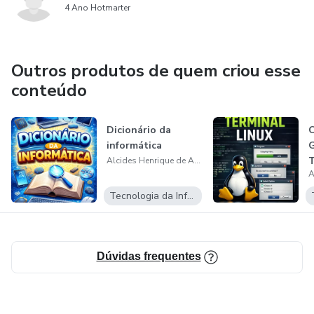
4 Ano Hotmarter
Outros produtos de quem criou esse
conteúdo
Dicionário da
C
informática
G
T
Alcides Henrique de Albuquerque
Tecnologia da Informação
Dúvidas frequentes