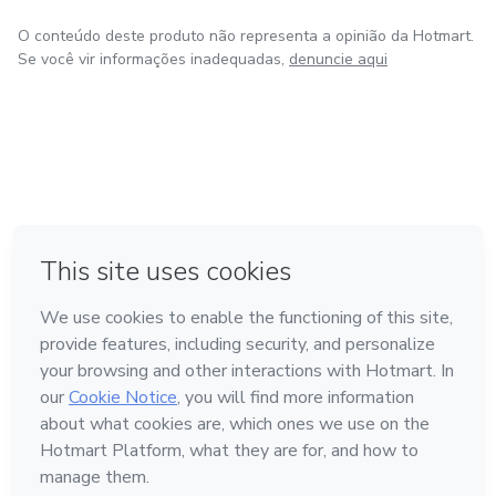
O conteúdo deste produto não representa a opinião da Hotmart.
Se você vir informações inadequadas,
denuncie aqui
em Amsterdam
em Madrid
em Bogotá
Feito com
❤
em Belo Horizonte
na Cidade do México
Conheça a Hotmart
Idioma
Português