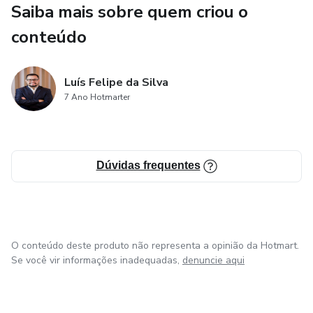
Saiba mais sobre quem criou o
Oportunidades Únicas
conteúdo
Aprender agora pode abrir portas para um futuro financeiro
mais próspero e independente
Luís Felipe da Silva
7 Ano Hotmarter
As finanças descentralizadas (DeFi) estão redefinindo
como pensamos sobre dinheiro, investimentos e
autonomia financeira. Este é o momento ideal para
Dúvidas frequentes
compreender essa tecnologia revolucionária e posicionar-
se estrategicamente para o futuro.
O conteúdo deste produto não representa a opinião da Hotmart.
Se você vir informações inadequadas,
denuncie aqui