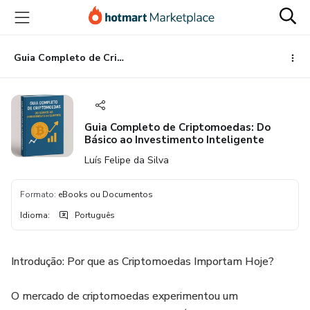
Ir
Ir
Ir
para
para
para
o
o
o
conteúdo
pagamento
rodapé
Guia Completo de Criptomoedas: Do Básico ao Investimento Inteligente
principal
Guia Completo de Criptomoedas: Do
Básico ao Investimento Inteligente
Luís Felipe da Silva
Formato
:
eBooks ou Documentos
Idioma
:
Português
Introdução: Por que as Criptomoedas Importam Hoje?
O mercado de criptomoedas experimentou um