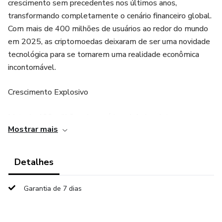
crescimento sem precedentes nos últimos anos,
transformando completamente o cenário financeiro global.
Com mais de 400 milhões de usuários ao redor do mundo
em 2025, as criptomoedas deixaram de ser uma novidade
tecnológica para se tornarem uma realidade econômica
incontornável.
Crescimento Explosivo
Mais de 400 milhões de usuários globais adotaram
Mostrar mais
criptomoedas, sinalizando uma revolução financeira sem
precedentes
Detalhes
Finanças Descentralizadas
Garantia de 7 dias
DeFi está transformando como realizamos transações,
empréstimos e investimentos sem intermediários
tradicionais