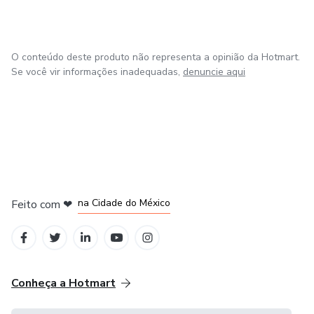
O conteúdo deste produto não representa a opinião da Hotmart.
Se você vir informações inadequadas,
denuncie aqui
em Bogotá
em Amsterdam
em Madrid
na Cidade do México
Feito com
❤
em Belo Horizonte
Conheça a Hotmart