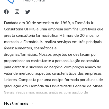
4 Ano Hotmarter
Fundada em 30 de setembro de 1999, a Farmácia Jr.
Consultoria UFMG é uma empresa sem fins lucrativos que
presta consultoria farmacêutica. Há mais de 20 anos no
mercado, a Farmácia Jr. realiza serviços em três principais
áreas: alimentos, cosméticos e
drogarias/farmácias. Nossos projetos se destacam por
proporcionar ao contratante a personalização necessária
para garantir o sucesso do negócio, com preços abaixo do
valor de mercado, aspectos característicos das empresas
juniores. Composta por uma equipe formada por alunos de
graduação em Farmácia da Universidade Federal de Minas
Gerais, realizamos nossas análises com auxílio de
professores doutores e de toda a estrutura de
Mostrar mais
laboratórios da UFMG. Assim sendo, todos os recursos