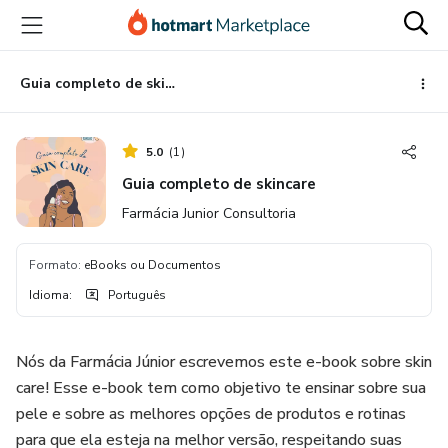
Ir
Ir
Ir
para
para
para
o
o
o
conteúdo
pagamento
rodapé
Guia completo de skincare
principal
5.0
(
1
)
Guia completo de skincare
Farmácia Junior Consultoria
Formato
:
eBooks ou Documentos
Idioma
:
Português
Nós da Farmácia Júnior escrevemos este e-book sobre skin
care! Esse e-book tem como objetivo te ensinar sobre sua
pele e sobre as melhores opções de produtos e rotinas
para que ela esteja na melhor versão, respeitando suas