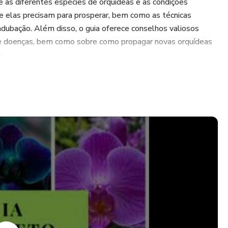
re as diferentes espécies de orquídeas e as condições
e elas precisam para prosperar, bem como as técnicas
adubação. Além disso, o guia oferece conselhos valiosos
 e doenças, bem como sobre como propagar novas orquídeas
s.
fotografias coloridas, este ebook é um recurso indispensável
sada em cultivar orquídeas com sucesso. Seja você um
ciante, este guia completo irá ajudá-lo a criar um jardim de
dável em sua casa ou jardim.