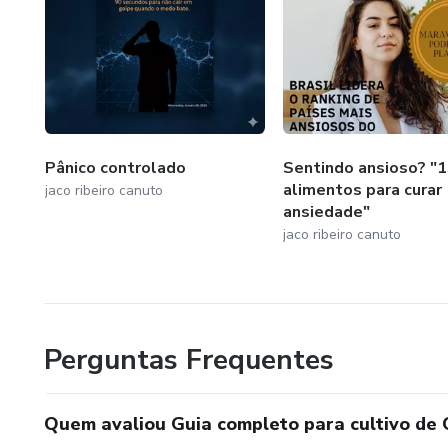
Vamos trabalhar juntos?
Se você está pronto para transformar sua vida e negócio, 
seus objetivos e superar desafios.
Pânico controlado
Sentindo ansioso? "
alimentos para curar
jaco ribeiro canuto
ansiedade"
jaco ribeiro canuto
Perguntas Frequentes
Quem avaliou Guia completo para cultivo de