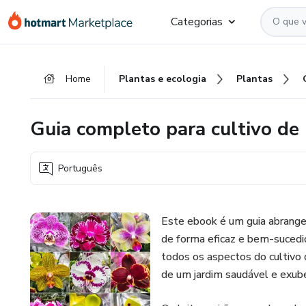
Ir
Ir
Ir
Categorias
para
para
para
o
o
o
conteúdo
pagamento
rodapé
Home
Plantas e ecologia
Plantas
principal
Guia completo para cultivo de
Português
Este ebook é um guia abrangen
de forma eficaz e bem-sucedi
todos os aspectos do cultivo
de um jardim saudável e exub