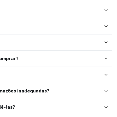
comprar?
rmações inadequadas?
ê-las?