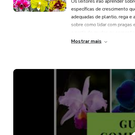
Os leitores irão aprender sob
específicas de crescimento qu
adequadas de plantio, rega e 
sobre como lidar com pragas
a partir de mudas ou semente
Mostrar mais
Com ilustrações detalhadas e 
para qualquer pessoa interes
jardineiro experiente ou um ini
orquídeas deslumbrante e sau