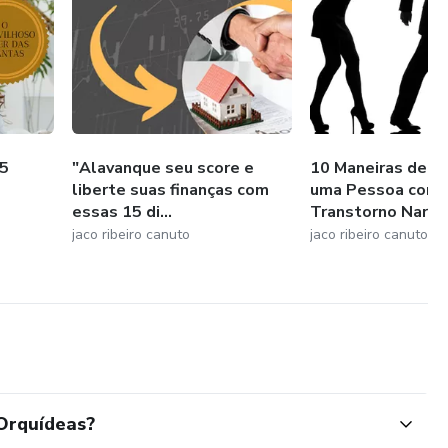
estou aqui para ajudar. Vamos trabalhar juntos para alcançar
15
"Alavanque seu score e
10 Maneiras de Ide
liberte suas finanças com
uma Pessoa com
essas 15 di...
Transtorno Narcisi
jaco ribeiro canuto
jaco ribeiro canuto
 Orquídeas?