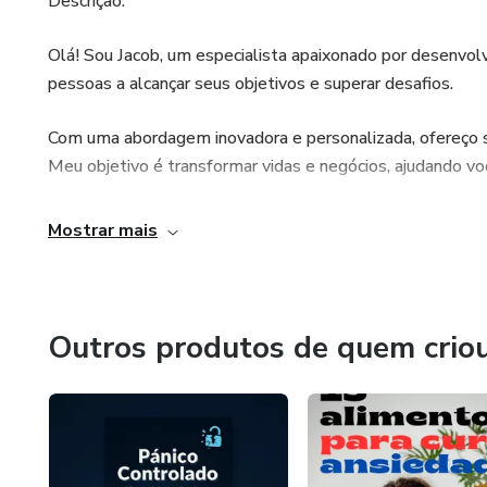
Descrição:
Olá! Sou Jacob, um especialista apaixonado por desenvo
pessoas a alcançar seus objetivos e superar desafios.
Com uma abordagem inovadora e personalizada, ofereço so
Meu objetivo é transformar vidas e negócios, ajudando vo
O que você pode esperar de mim:
Mostrar mais
- Soluções personalizadas e inovadoras para seus desafi
- Resultados comprovados e garantidos
Outros produtos de quem crio
- Suporte e acompanhamento contínuo
- Uma parceria de confiança e sucesso