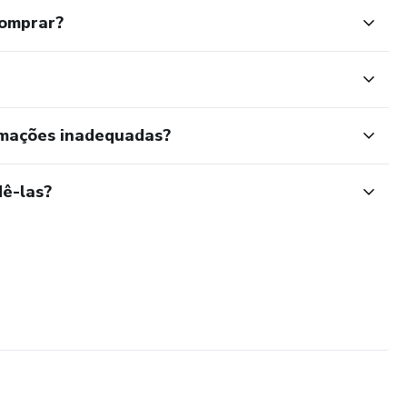
comprar?
rmações inadequadas?
ê-las?