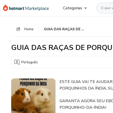
Ir
Ir
Ir
Categorias
para
para
para
o
o
o
conteúdo
pagamento
rodapé
Home
GUIA DAS RAÇAS DE PORQUINHOS DA ÍNDIA
principal
GUIA DAS RAÇAS DE PORQU
Português
ESTE GUIA VAI TE AJUDAR
PORQUINHOS DA ÍNDIA, SU
GARANTA AGORA SEU EBO
PORQUINHO-DA-ÍNDIA!