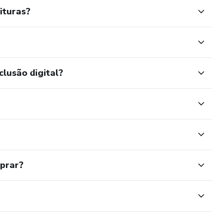
ituras?
clusão digital?
mprar?