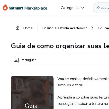
Ir
Ir
Ir
Categorias
para
para
para
o
o
o
conteúdo
pagamento
rodapé
Home
Ensino e estudo acadêmico
Educa
principal
Guia de como organizar suas le
Português
Vou te ensinar definitivament
simples e fácil!
Aprenda a conciliar suas leitur
conseguir encaixar a leitura na 