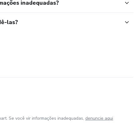
rmações inadequadas?
ê-las?
art. Se você vir informações inadequadas,
denuncie aqui