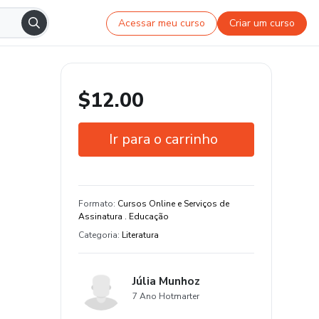
Acessar meu curso
Criar um curso
$12.00
Ir para o carrinho
Garantia de 7 dias
Estude do seu jeito e em qualquer
Formato
:
Cursos Online e Serviços de
dispositivo
Assinatura . Educação
Categoria
:
Literatura
Júlia Munhoz
7 Ano Hotmarter