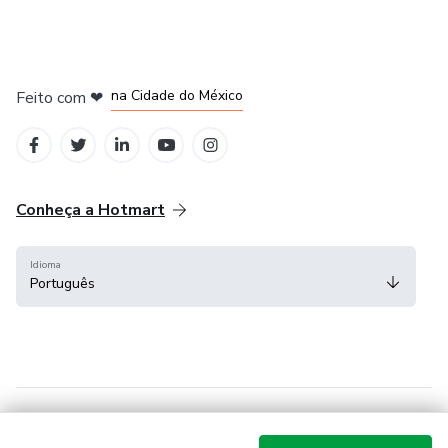
em Bogotá
em Amsterdam
em Madrid
na Cidade do México
Feito com
❤
em Belo Horizonte
Conheça a Hotmart
Idioma
Português
Central de ajuda
Termos
Privacidade
Cookies