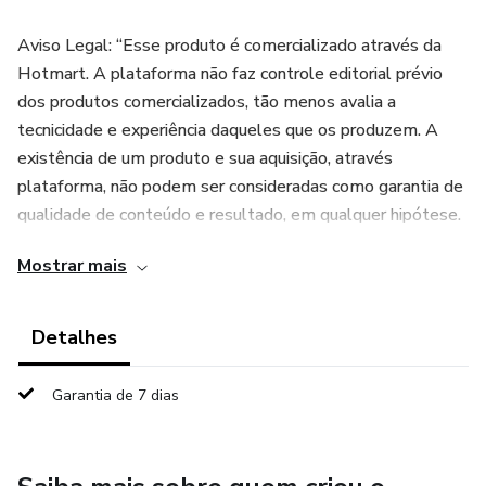
Aviso Legal: “Esse produto é comercializado através da
Hotmart. A plataforma não faz controle editorial prévio
dos produtos comercializados, tão menos avalia a
tecnicidade e experiência daqueles que os produzem. A
existência de um produto e sua aquisição, através
plataforma, não podem ser consideradas como garantia de
qualidade de conteúdo e resultado, em qualquer hipótese.
Ao adquiri-lo, o comprador declara estar ciente dessas
Mostrar mais
informações. Os termos e políticas da Hotmart podem ser
acessados aqui, (https://www.hotmart.com/legal/pt-BR),
antes mesmo da conclusão da compra."
Detalhes
Garantia de 7 dias