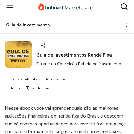
Ir
Ir
Ir
para
para
para
o
o
o
conteúdo
pagamento
rodapé
Guia de Investimentos Renda Fixa
principal
Guia de Investimentos Renda Fixa
Daiane da Conceicão Rabelo do Nascimento
Formato
:
eBooks ou Documentos
Idioma
:
Português
Nesse ebook você vai aprender quais são as melhores
aplicações financeiras em renda fixa do Brasil e descobrir
que há diversas oportunidades para investir fora poupança
que são extremamente seguras e muito mais rentáveis.