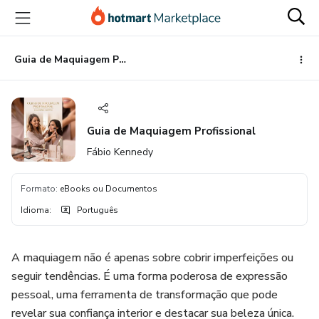
Ir
Ir
Ir
para
para
para
o
o
o
conteúdo
pagamento
rodapé
Guia de Maquiagem Profissional
principal
Guia de Maquiagem Profissional
Fábio Kennedy
Formato
:
eBooks ou Documentos
Idioma
:
Português
A maquiagem não é apenas sobre cobrir imperfeições ou
seguir tendências. É uma forma poderosa de expressão
pessoal, uma ferramenta de transformação que pode
revelar sua confiança interior e destacar sua beleza única.