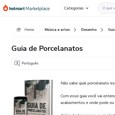
Ir
Ir
Ir
Categorias
para
para
para
o
o
o
conteúdo
pagamento
rodapé
Home
Música e artes
Desenho
Gui
principal
Guia de Porcelanatos
Português
Não sabe qual porcelanato esc
Com esse guia você vai entend
acabamentos e onde pode ou 