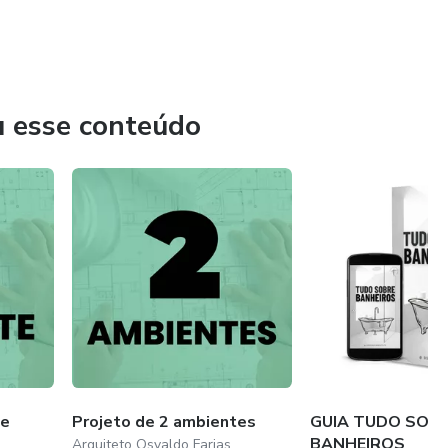
verdadeiramente especial!
u esse conteúdo
te
Projeto de 2 ambientes
GUIA TUDO SOB
BANHEIROS
Arquiteto Osvaldo Farias