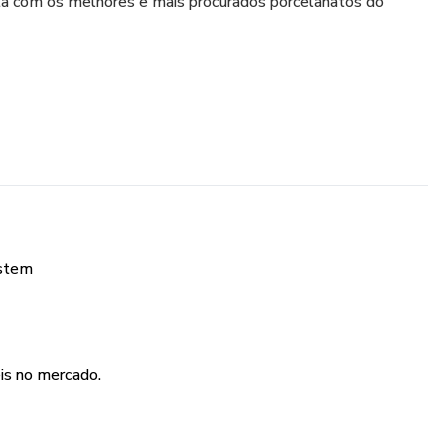
ta com os melhores e mais procurados porcelanatos do
istem
is no mercado.