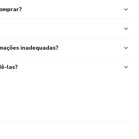
comprar?
rmações inadequadas?
ê-las?