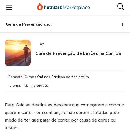
Ir
Ir
Ir
para
para
para
o
o
o
conteúdo
pagamento
rodapé
Guia de Prevenção de Lesões na Corrida
principal
Guia de Prevenção de Lesões na Corrida
Formato
:
Cursos Online e Serviços de Assinatura
Idioma
:
Português
Este Guia se destina as pessoas que começaram a correr e
querem correr com confiança e não serem afetadas pelo
medo de ter que parar de correr, por causa de dores ou
lesões.