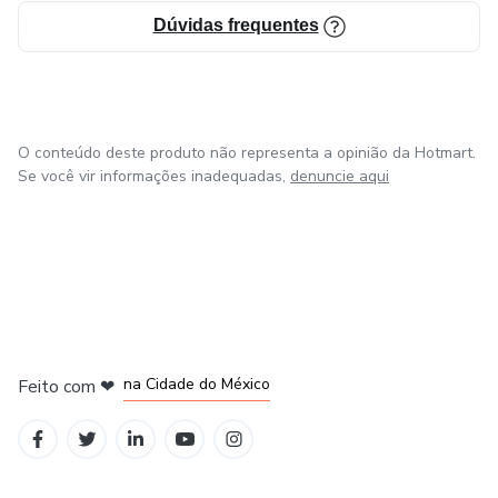
Dúvidas frequentes
O conteúdo deste produto não representa a opinião da Hotmart.
Se você vir informações inadequadas,
denuncie aqui
em Bogotá
em Amsterdam
em Madrid
na Cidade do México
Feito com
❤
em Belo Horizonte