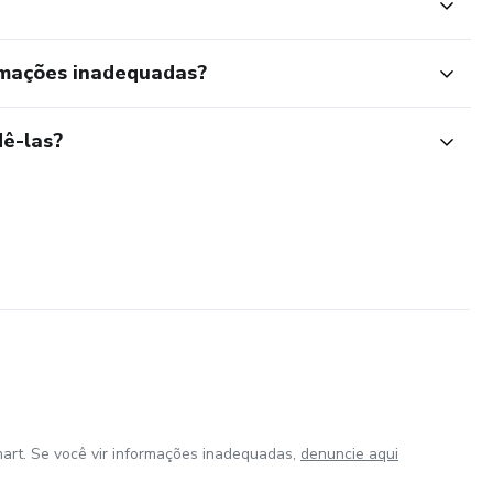
rmações inadequadas?
ê-las?
art. Se você vir informações inadequadas,
denuncie aqui