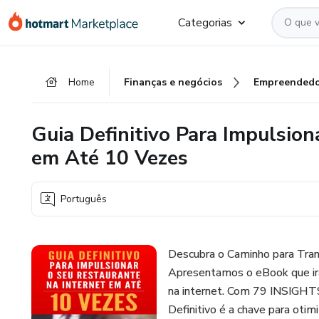
Ir
Ir
Ir
Categorias
para
para
para
o
o
o
conteúdo
pagamento
rodapé
Home
Finanças e negócios
Empreendedo
principal
Guia Definitivo Para Impulsion
em Até 10 Vezes
Português
Descubra o Caminho para Tra
Apresentamos o eBook que irá
na internet. Com 79 INSIGHTS
Definitivo é a chave para otimi