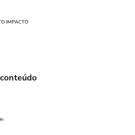
mentar em seu restaurante, fique tranquilo. Garantimos o
timento até 7 dias após a compra, sem questionamentos.
TO IMPACTO
 CLIENTES
 conteúdo
de