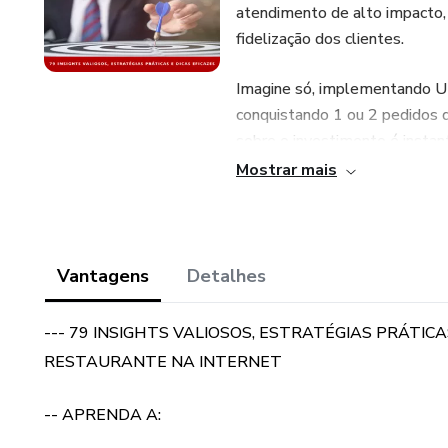
atendimento de alto impacto, 
fidelização dos clientes.
Imagine só, implementando UM
conquistando 1 ou 2 pedidos q
sobre o investimento é insta
para elevar o seu restaurante
Mostrar mais
Não deixe escapar essa oportun
que nunca. Adquira agora o e
o primeiro pedido que o client
Vantagens
Detalhes
seu. Seu restaurante merece br
era digital.
--- 79 INSIGHTS VALIOSOS, ESTRATÉGIAS PRÁTIC
RESTAURANTE NA INTERNET
EBook de fácil leitura e autoe
destacar o seu restaurante na 
-- APRENDA A:
Contudo, se após concluir o e