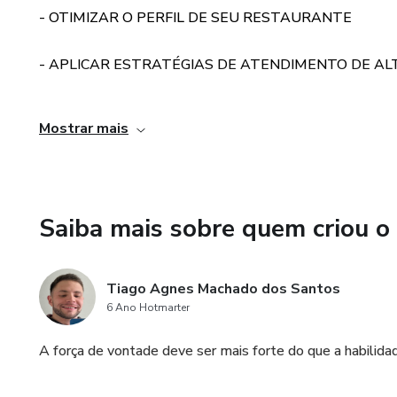
- OTIMIZAR O PERFIL DE SEU RESTAURANTE
apresentada é útil para imple
reembolso total do seu inves
- APLICAR ESTRATÉGIAS DE ATENDIMENTO DE AL
- DOMINAR AS TÁTICAS DO MARKETING DIGITAL
Mostrar mais
- CONQUISTAR A FIDELIDADE E RECORRÊNCIA DOS
--- EBOOK DE FÁCIL LEITURA E AUTOEXPLICATIVO
Saiba mais sobre quem criou o
--- 7 DIAS DE GARANTIA
Tiago Agnes Machado dos Santos
6 Ano Hotmarter
A força de vontade deve ser mais forte do que a habilida