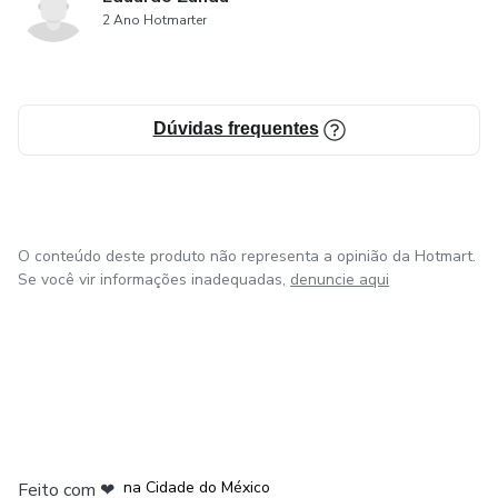
2 Ano Hotmarter
Dúvidas frequentes
O conteúdo deste produto não representa a opinião da Hotmart.
Se você vir informações inadequadas,
denuncie aqui
em Bogotá
em Amsterdam
em Madrid
na Cidade do México
Feito com
❤