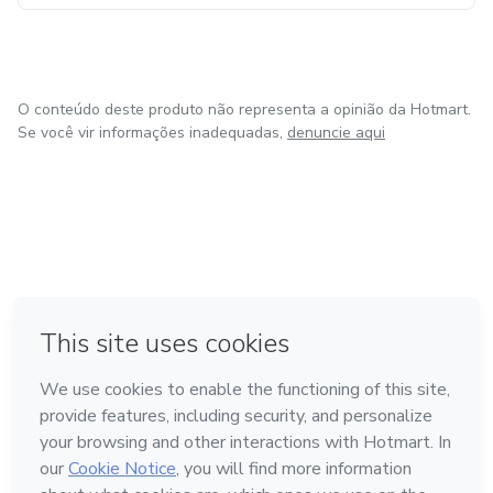
O conteúdo deste produto não representa a opinião da Hotmart.
Se você vir informações inadequadas,
denuncie aqui
em Bogotá
em Amsterdam
em Madrid
na Cidade do México
Feito com
❤
em Belo Horizonte
Conheça a Hotmart