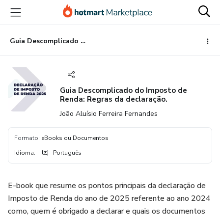
Ir
Ir
Ir
para
para
para
o
o
o
conteúdo
pagamento
rodapé
Guia Descomplicado do Imposto de Renda: Regras da declaração.
principal
Guia Descomplicado do Imposto de
Renda: Regras da declaração.
João Aluísio Ferreira Fernandes
Formato
:
eBooks ou Documentos
Idioma
:
Português
E-book que resume os pontos principais da declaração de
Imposto de Renda do ano de 2025 referente ao ano 2024
como, quem é obrigado a declarar e quais os documentos