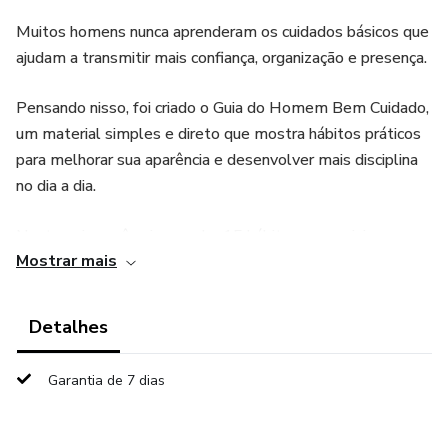
Muitos homens nunca aprenderam os cuidados básicos que
ajudam a transmitir mais confiança, organização e presença.
Pensando nisso, foi criado o Guia do Homem Bem Cuidado,
um material simples e direto que mostra hábitos práticos
para melhorar sua aparência e desenvolver mais disciplina
no dia a dia.
Neste guia você vai aprender 15 hábitos essenciais que
Mostrar mais
podem transformar sua rotina e ajudar a melhorar sua
aparência em apenas 30 dias.
Detalhes
Além disso, você também encontrará um Desafio de 30
dias, criado para ajudar você a aplicar esses hábitos na
Garantia de 7 dias
prática e acompanhar sua evolução.
Tudo explicado de forma simples, objetiva e fácil de aplicar