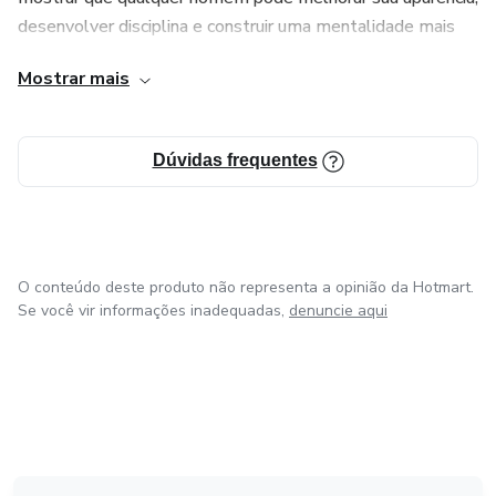
desenvolver disciplina e construir uma mentalidade mais
forte em apenas 30 dias. O material apresenta hábitos
Mostrar mais
claros e fáceis de aplicar, além de um desafio prático que
ajuda o leitor a colocar tudo em ação.
Dúvidas frequentes
Meu trabalho é compartilhar conhecimento, incentivar a
evolução pessoal e mostrar que cuidar de si mesmo é um
passo fundamental para conquistar mais respeito,
autoestima e resultados na vida.
O conteúdo deste produto não representa a opinião da Hotmart.
Se você vir informações inadequadas,
denuncie aqui
em Bogotá
em Amsterdam
em Madrid