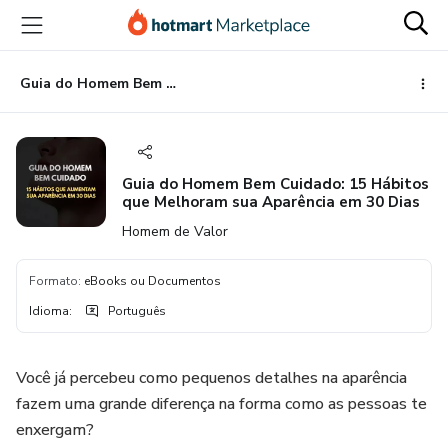
Ir
Ir
Ir
para
para
para
o
o
o
conteúdo
pagamento
rodapé
Guia do Homem Bem Cuidado: 15 Hábitos que Melhoram sua Aparência em 30 Dias
principal
Guia do Homem Bem Cuidado: 15 Hábitos
que Melhoram sua Aparência em 30 Dias
Homem de Valor
Formato
:
eBooks ou Documentos
Idioma
:
Português
Você já percebeu como pequenos detalhes na aparência
fazem uma grande diferença na forma como as pessoas te
enxergam?