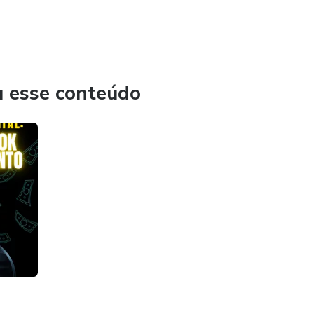
nal e Consultoria e Auditoria Tributária de grandes
u esse conteúdo
ntadorigorarquiminio.