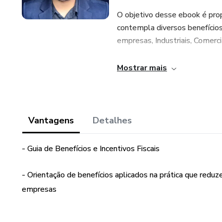
O objetivo desse ebook é prop
contempla diversos benefícios
empresas, Industriais, Comerci
Todos os benefícios fiscais a
Mostrar mais
de 200 empresas de todo o Bras
lucro.
Vantagens
Detalhes
- Guia de Benefícios e Incentivos Fiscais
- Orientação de benefícios aplicados na prática que redu
empresas