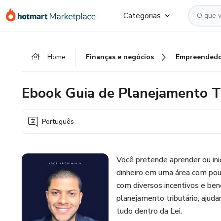
Ir
Ir
Ir
Categorias
para
para
para
o
o
o
conteúdo
pagamento
rodapé
Home
Finanças e negócios
Empreendedo
principal
Ebook Guia de Planejamento T
Português
Você pretende aprender ou ini
dinheiro em uma área com pouc
com diversos incentivos e benef
planejamento tributário, ajud
tudo dentro da Lei.