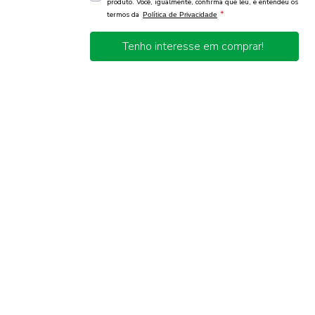
produto. Você, igualmente, confirma que leu, e entendeu os
*
termos da
Política de Privacidade
Tenho interesse em comprar!