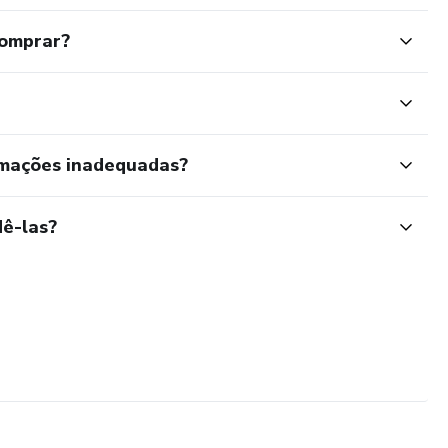
comprar?
rmações inadequadas?
ê-las?