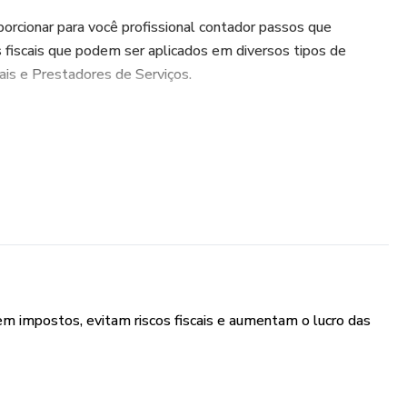
orcionar para você profissional contador passos que
 fiscais que podem ser aplicados em diversos tipos de
ais e Prestadores de Serviços.
bordados já foram utilizados pela nossa equipe, ajudando mais
il a reduzir impostos, evitar riscos fiscais e aumentar o
zem impostos, evitam riscos fiscais e aumentam o lucro das