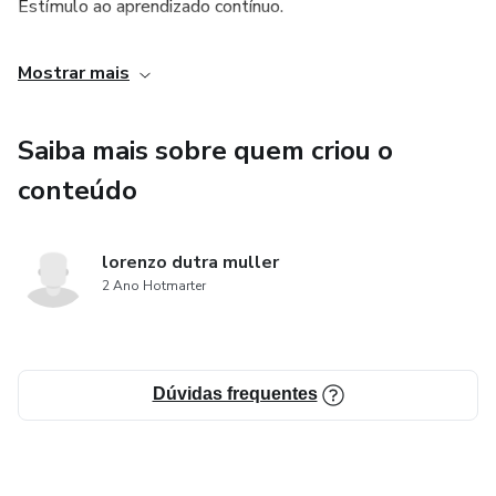
Estímulo ao aprendizado contínuo.
Potencial para ganhos financeiros significativos.
Mostrar mais
Flexibilidade de estudo em qualquer lugar.
Saiba mais sobre quem criou o
conteúdo
lorenzo dutra muller
2 Ano Hotmarter
Dúvidas frequentes