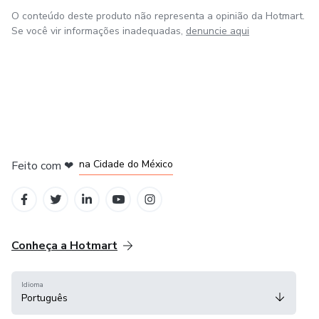
O conteúdo deste produto não representa a opinião da Hotmart.
Se você vir informações inadequadas,
denuncie aqui
em Bogotá
em Amsterdam
em Madrid
na Cidade do México
Feito com
❤
em Belo Horizonte
Conheça a Hotmart
Idioma
Português