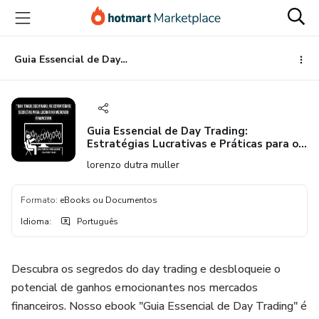
Ir
Ir
Ir
para
para
para
o
o
o
conteúdo
pagamento
rodapé
Guia Essencial de Day Trading: Estratégias Lucrativas e Práticas para o Sucesso
principal
Guia Essencial de Day Trading:
Estratégias Lucrativas e Práticas para o
Sucesso
lorenzo dutra muller
Formato
:
eBooks ou Documentos
Idioma
:
Português
Descubra os segredos do day trading e desbloqueie o
potencial de ganhos emocionantes nos mercados
financeiros. Nosso ebook "Guia Essencial de Day Trading" é