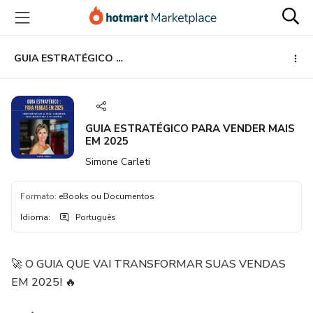
Ir
Ir
Ir
para
para
para
o
o
o
conteúdo
pagamento
rodapé
GUIA ESTRATÉGICO PARA VENDER MAIS EM 2025
principal
GUIA ESTRATÉGICO PARA VENDER MAIS
EM 2025
Simone Carleti
Formato
:
eBooks ou Documentos
Idioma
:
Português
🚀 O GUIA QUE VAI TRANSFORMAR SUAS VENDAS
EM 2025! 🔥