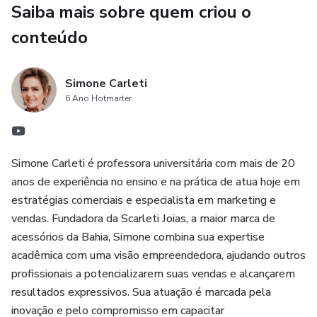
🔥 Oportunidade exclusiva: Apenas por tempo limitado! 🔥
Saiba mais sobre quem criou o
conteúdo
Se você quer garantir 2025 repleto de vendas , **não
pode não pode perder esse material ! Ele vai te ajudar criar
promoções irresistíveis e vender muito mais .
Simone Carleti
6 Ano Hotmarter
💰 INVESTIMENTO: Apenas R$ 19,90 para um ano inteiro.
📌Mas atenção! Não perca essa chance de estruturar suas
Simone Carleti é professora universitária com mais de 20
vendas de forma profissional!
anos de experiência no ensino e na prática de atua hoje em
estratégias comerciais e especialista em marketing e
vendas. Fundadora da Scarleti Joias, a maior marca de
acessórios da Bahia, Simone combina sua expertise
acadêmica com uma visão empreendedora, ajudando outros
profissionais a potencializarem suas vendas e alcançarem
resultados expressivos. Sua atuação é marcada pela
inovação e pelo compromisso em capacitar