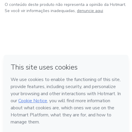
O conteúdo deste produto não representa a opinião da Hotmart.
Se você vir informações inadequadas,
denuncie aqui
em Bogotá
em Amsterdam
em Madrid
na Cidade do México
Feito com
❤
em Belo Horizonte
Conheça a Hotmart
Idioma
Português