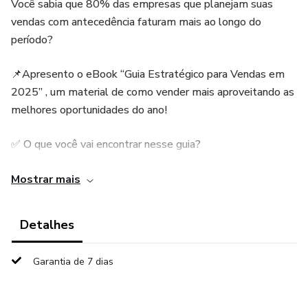
Você sabia que 80% das empresas que planejam suas
vendas com antecedência faturam mais ao longo do
período?
📌Apresento o eBook “Guia Estratégico para Vendas em
2025” , um material de como vender mais aproveitando as
melhores oportunidades do ano!
✅ O que você vai encontrar nesse guia?
✔️ *Calendário Comercial 2025.
Mostrar mais
✔Campanhas prontas para aplicar no seu negócio.
Detalhes
✔️ **Táticas de marketing e fidelização.
Garantia de 7 dias
✔️ *Bônus especial: Estratégias prontas!