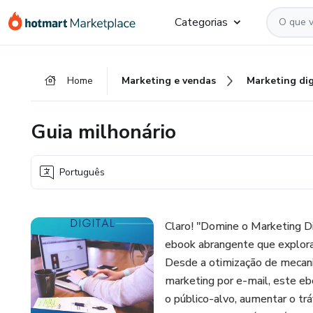
Ir
Ir
Ir
Categorias
para
para
para
o
o
o
conteúdo
pagamento
rodapé
Home
Marketing e vendas
Marketing dig
principal
Guia milhonário
Português
Claro! "Domine o Marketing Di
ebook abrangente que explora a
Desde a otimização de mecani
marketing por e-mail, este eb
o público-alvo, aumentar o tr