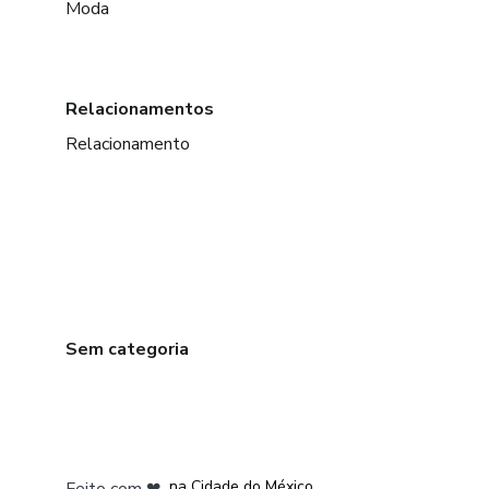
Moda
Relacionamentos
Relacionamento
Sem categoria
em Bogotá
em Amsterdam
em Madrid
na Cidade do México