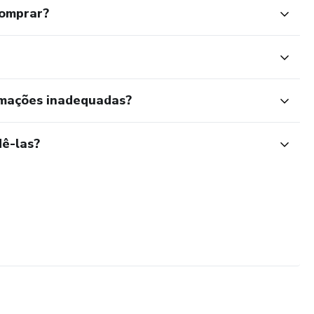
comprar?
rmações inadequadas?
ê-las?