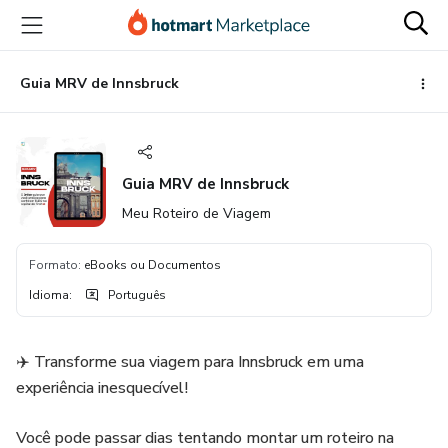
Ir
Ir
Ir
para
para
para
o
o
o
conteúdo
pagamento
rodapé
Guia MRV de Innsbruck
principal
Guia MRV de Innsbruck
Meu Roteiro de Viagem
Formato
:
eBooks ou Documentos
Idioma
:
Português
✈️ Transforme sua viagem para Innsbruck em uma
experiência inesquecível!
Você pode passar dias tentando montar um roteiro na