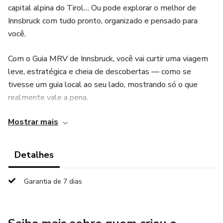
capital alpina do Tirol… Ou pode explorar o melhor de
Innsbruck com tudo pronto, organizado e pensado para
você.
Com o Guia MRV de Innsbruck, você vai curtir uma viagem
leve, estratégica e cheia de descobertas — como se
tivesse um guia local ao seu lado, mostrando só o que
realmente vale a pena.
Mostrar mais
Conheça Innsbruck com profundidade mesmo em pouco
tempo, evitando perrengues, informações desencontradas
e decisões ruins que fazem você perder tempo e dinheiro.
Detalhes
Descubra paisagens incríveis, restaurantes típicos e
experiências autênticas que ficam na memória. Viaje com
Garantia de 7 dias
segurança e autonomia, sabendo que cada detalhe já foi
planejado para você aproveitar como um verdadeiro
viajante, e não como um turista perdido com o celular na