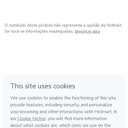
O conteúdo deste produto não representa a opinião da Hotmart.
Se você vir informações inadequadas,
denuncie aqui
em Madrid
em Amsterdam
Feito com
❤
em Belo Horizonte
na Cidade do México
em Bogotá
Conheça a Hotmart