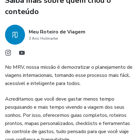
Saiba mais sobre quem criou o
mão.
conteúdo
📌 O que você recebe ao adquirir o Guia MRV de Innsbruck:
Meu Roteiro de Viagem
• Roteiro otimizado de 3 dias com o essencial e o
3 Ano Hotmarter
imperdível
• Sugestões de hospedagem com localização estratégica
No MRV, nossa missão é democratizar o planejamento de
• Restaurantes, cafés e bares que representam o melhor
viagens internacionais, tornando esse processo mais fácil,
da culinária tirolesa e austríaca
acessível e inteligente para todos.
• Guia completo de transporte público e dicas práticas para
Acreditamos que você deve gastar menos tempo
circular com facilidade
pesquisando e mais tempo vivendo a viagem dos seus
sonhos. Por isso, oferecemos guias completos, roteiros
• Dicas culturais para se conectar de verdade com a cidade
prontos, mapas personalizados, checklists e ferramentas
de controle de gastos, tudo pensado para que você viaje
🎁 Bônus exclusivos:
com confiança e tranquilidade.