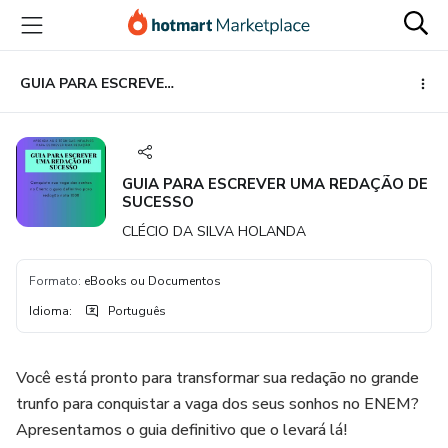
Ir
Ir
Ir
para
para
para
o
o
o
conteúdo
pagamento
rodapé
GUIA PARA ESCREVER UMA REDAÇÃO DE SUCESSO
principal
GUIA PARA ESCREVER UMA REDAÇÃO DE
SUCESSO
CLÉCIO DA SILVA HOLANDA
Formato
:
eBooks ou Documentos
Idioma
:
Português
Você está pronto para transformar sua redação no grande
trunfo para conquistar a vaga dos seus sonhos no ENEM?
Apresentamos o guia definitivo que o levará lá!