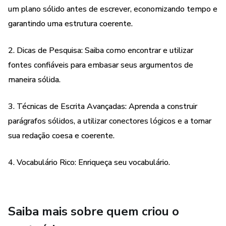
um plano sólido antes de escrever, economizando tempo e
um plano sólido antes de escrever, economizando tempo e
garantindo uma estrutura coerente.
garantindo uma estrutura coerente.
2. Dicas de Pesquisa: Saiba como encontrar e utilizar
2. Dicas de Pesquisa: Saiba como encontrar e utilizar
fontes confiáveis para embasar seus argumentos de
fontes confiáveis para embasar seus argumentos de
maneira sólida.
maneira sólida.
3. Técnicas de Escrita Avançadas: Aprenda a construir
3. Técnicas de Escrita Avançadas: Aprenda a construir
parágrafos sólidos, a utilizar conectores lógicos e a tornar
parágrafos sólidos, a utilizar conectores lógicos e a tornar
sua redação coesa e coerente.
sua redação coesa e coerente.
4. Vocabulário Rico: Enriqueça seu vocabulário e aprenda a
4. Vocabulário Rico: Enriqueça seu vocabulário.
escolher as palavras certas para impressionar os
avaliadores.
5. Revisão Eficiente: Domine as técnicas de revisão para
Saiba mais sobre quem criou o
garantir que sua redação esteja livre de erros e flua de