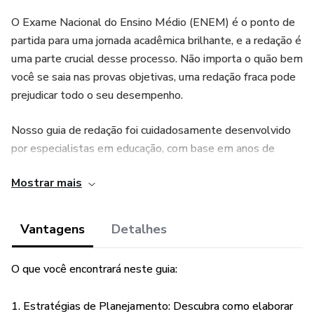
O Exame Nacional do Ensino Médio (ENEM) é o ponto de
partida para uma jornada acadêmica brilhante, e a redação é
uma parte crucial desse processo. Não importa o quão bem
você se saia nas provas objetivas, uma redação fraca pode
prejudicar todo o seu desempenho.
Nosso guia de redação foi cuidadosamente desenvolvido
por especialistas em educação, com base em anos de
experiência e na análise detalhada das avaliações do
Mostrar mais
ENEM. Este guia não apenas ensina as técnicas essenciais
para uma redação bem-sucedida, mas também oferece
dicas exclusivas para garantir que você alcance a tão
Vantagens
Detalhes
almejada nota 1000.
O que você encontrará neste guia:
O que você encontrará neste guia:
1. Estratégias de Planejamento: Descubra como elaborar
1. Estratégias de Planejamento: Descubra como elaborar